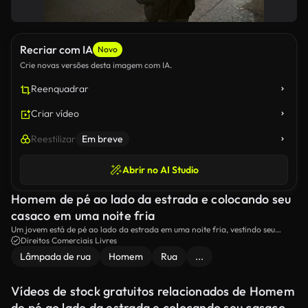
Recriar com IA
Novo
Crie novas versões desta imagem com IA.
Reenquadrar
Criar vídeo
Reestilizar
Em breve
Abrir no AI Studio
Homem de pé ao lado da estrada e colocando seu
casaco em uma noite fria
Um jovem está de pé ao lado da estrada em uma noite fria, vestindo seu
casaco para se manter quente.O céu sombrio e as lâmpadas de rua
Direitos Comerciais Livres
enfatizam a atmosfera fria enquanto ele luta contra o frio.
Lâmpada de rua
Homem
Rua
...
Vídeos de stock gratuitos relacionados de Homem
de pé ao lado da estrada e colocando seu casaco