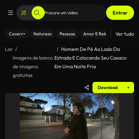
Entrar
Ver tudo
Coverr+
Natureza
Pessoas
Amor E Relacionamentos
Lar
Homem De Pé Ao Lado Da
Imagens de banco
Estrada E Colocando Seu Casaco
de imagens
Em Uma Noite Fria
gratuitas
Download