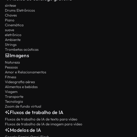
síntese
Drums Eletrônicos
Chaves
Piano
Cinemática
suave
eletrônico
Ambiente
Strings
Trombetas acústicas
Imagens
Natureza
Pessoas
Amor e Relacionamentos
Fitness
Videografia aérea
Alimentos e bebidas
Viagem
Transporte
Tecnologia
Zoom de fundo virtual
Fluxos de trabalho de IA
Fluxos de trabalho de IA de texto para vídeo
Fluxos de trabalho de IA de imagem para vídeo
Modelos de IA
Google Gemini Omni Flash