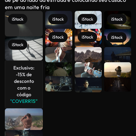
em uma noite fria
iStock
iStock
iStock
iStock
iStock
iStock
iStock
iStock
Veja mais
Exclusivo:
-15% de
desconto
com o
código
"COVERR15"