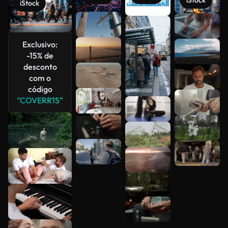
iStock
iStock
Veja mais
Exclusivo:
-15% de
desconto
com o
código
"COVERR15"