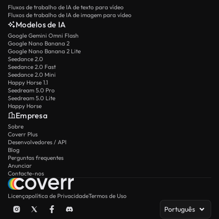
Fluxos de trabalho de IA de texto para vídeo
Fluxos de trabalho de IA de imagem para vídeo
Modelos de IA
Google Gemini Omni Flash
Google Nano Banana 2
Google Nano Banana 2 Lite
Seedance 2.0
Seedance 2.0 Fast
Seedance 2.0 Mini
Happy Horse 1.1
Seedream 5.0 Pro
Seedream 5.0 Lite
Happy Horse
Empresa
Sobre
Coverr Plus
Desenvolvedores / API
Blog
Perguntas frequentes
Anunciar
Contacte-nos
Licença
política de Privacidade
Termos de Uso
Português