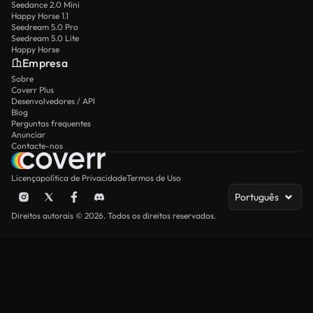
Seedance 2.0 Mini
Happy Horse 1.1
Seedream 5.0 Pro
Seedream 5.0 Lite
Happy Horse
Empresa
Sobre
Coverr Plus
Desenvolvedores / API
Blog
Perguntas frequentes
Anunciar
Contacte-nos
Licença
política de Privacidade
Termos de Uso
Português
Direitos autorais © 2026. Todos os direitos reservados.