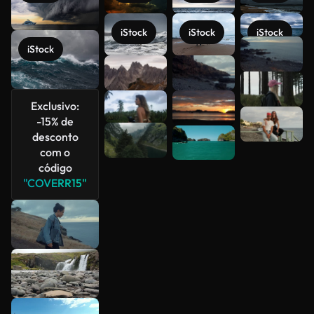
iStock
iStock
iStock
Veja mais
iStock
Exclusivo:
-15% de
desconto
com o
código
"COVERR15"