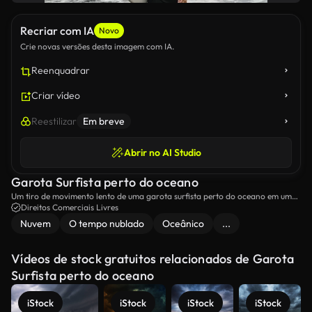
Recriar com IA
Novo
Crie novas versões desta imagem com IA.
Reenquadrar
Criar vídeo
Reestilizar
Em breve
Abrir no AI Studio
Garota Surfista perto do oceano
Um tiro de movimento lento de uma garota surfista perto do oceano em um
dia nublado.
Direitos Comerciais Livres
Nuvem
O tempo nublado
Oceânico
...
Vídeos de stock gratuitos relacionados de Garota
Surfista perto do oceano
iStock
iStock
iStock
iStock