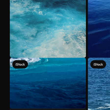
iStock
iStock