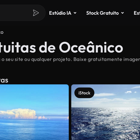
Estúdio IA
Stock Gratuito
Es
co
tuitas de Oceânico
o seu site ou qualquer projeto. Baixe gratuitamente imagen
tas
iStock