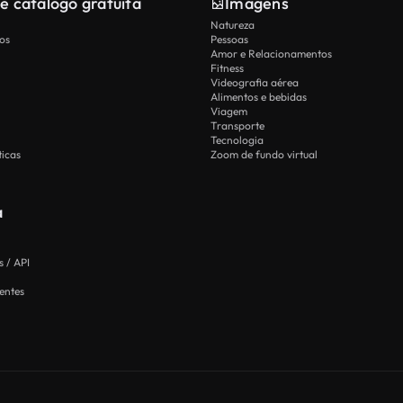
e catálogo gratuita
Imagens
Natureza
os
Pessoas
Amor e Relacionamentos
Fitness
Videografia aérea
Alimentos e bebidas
Viagem
Transporte
Tecnologia
icas
Zoom de fundo virtual
a
 / API
entes