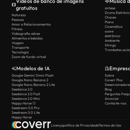
Vídeos de banco de imagens
Música d
gratuitos
síntese
Drums Eletrônic
Natureza
Chaves
Pessoas
Piano
Amor e Relacionamentos
Cinemática
Fitness
suave
Videografia aérea
eletrônico
Alimentos e bebidas
Ambiente
Viagem
Strings
Transporte
Trombetas acúst
Tecnologia
Zoom de fundo virtual
Modelos de IA
Empres
Google Gemini Omni Flash
Sobre
Google Nano Banana 2
Coverr Plus
Google Nano Banana 2 Lite
Desenvolvedores
Seedance 2.0
Blog
Seedance 2.0 Fast
Perguntas frequ
Seedance 2.0 Mini
Anunciar
Happy Horse 1.1
Contacte-nos
Seedream 5.0 Pro
Seedream 5.0 Lite
Happy Horse
Licença
política de Privacidade
Termos de Uso