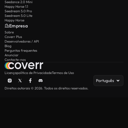
Seedance 2.0 Mini
Happy Horse 1.1
Seedream 5.0 Pro
Seedream 5.0 Lite
Happy Horse
Empresa
Sobre
Coverr Plus
Desenvolvedores / API
Blog
Perguntas frequentes
Anunciar
Contacte-nos
Licença
política de Privacidade
Termos de Uso
Português
Direitos autorais © 2026. Todos os direitos reservados.