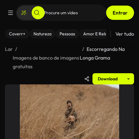
Entrar
Ver tudo
Coverr+
Natureza
Pessoas
Amor E Relacionamentos
Lar
Escorregando Na
Imagens de banco de imagens
Longa Grama
gratuitas
Download