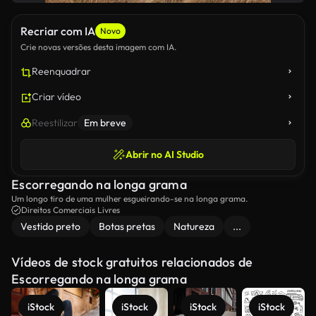
Recriar com IA
Novo
Crie novas versões desta imagem com IA.
Reenquadrar
Criar vídeo
Reestilizar
Em breve
Abrir no AI Studio
Escorregando na longa grama
Um longo tiro de uma mulher esgueirando-se na longa grama.
Direitos Comerciais Livres
Vestido preto
Botas pretas
Natureza
...
Vídeos de stock gratuitos relacionados de
Escorregando na longa grama
iStock
iStock
iStock
iStock