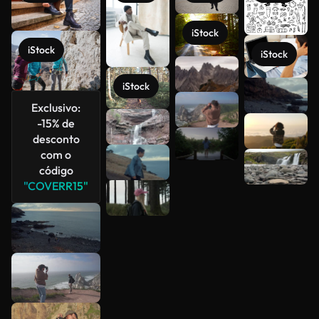
iStock
iStock
iStock
iStock
Veja mais
Exclusivo:
-15% de
desconto
com o
código
"COVERR15"