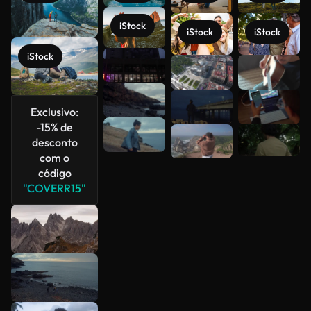
iStock
iStock
iStock
iStock
Veja mais
Exclusivo:
-15% de
desconto
com o
código
"COVERR15"