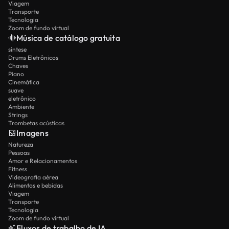
Viagem
Transporte
Tecnologia
Zoom de fundo virtual
Música de catálogo gratuita
síntese
Drums Eletrônicos
Chaves
Piano
Cinemática
suave
eletrônico
Ambiente
Strings
Trombetas acústicas
Imagens
Natureza
Pessoas
Amor e Relacionamentos
Fitness
Videografia aérea
Alimentos e bebidas
Viagem
Transporte
Tecnologia
Zoom de fundo virtual
Fluxos de trabalho de IA