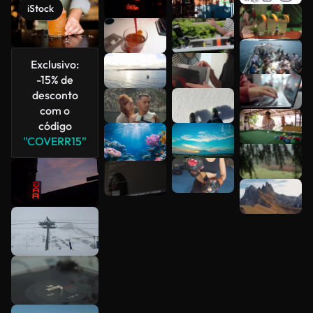
iStock
Veja mais
Exclusivo:
-15% de
desconto
com o
código
"COVERR15"