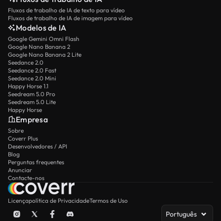
Fluxos de trabalho de IA de texto para vídeo
Fluxos de trabalho de IA de imagem para vídeo
Modelos de IA
Google Gemini Omni Flash
Google Nano Banana 2
Google Nano Banana 2 Lite
Seedance 2.0
Seedance 2.0 Fast
Seedance 2.0 Mini
Happy Horse 1.1
Seedream 5.0 Pro
Seedream 5.0 Lite
Happy Horse
Empresa
Sobre
Coverr Plus
Desenvolvedores / API
Blog
Perguntas frequentes
Anunciar
Contacte-nos
Licença
política de Privacidade
Termos de Uso
Português