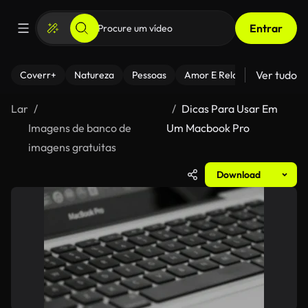
Entrar
Ver tudo
Coverr+
Natureza
Pessoas
Amor E Relacionamentos
Lar
Dicas Para Usar Em
Imagens de banco de
Um Macbook Pro
imagens gratuitas
Download