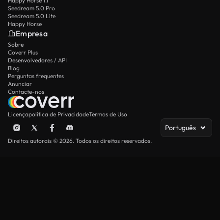
Happy Horse 1.1
Seedream 5.0 Pro
Seedream 5.0 Lite
Happy Horse
Empresa
Sobre
Coverr Plus
Desenvolvedores / API
Blog
Perguntas frequentes
Anunciar
Contacte-nos
Licença
política de Privacidade
Termos de Uso
Português
Direitos autorais © 2026. Todos os direitos reservados.