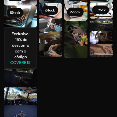
iStock
iStock
iStock
iStock
Veja mais
Exclusivo:
-15% de
desconto
com o
código
"COVERR15"