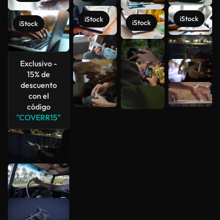
iStock
iStock
iStock
iStock
Ver más
Exclusivo -
15% de
descuento
con el
código
"COVERR15"