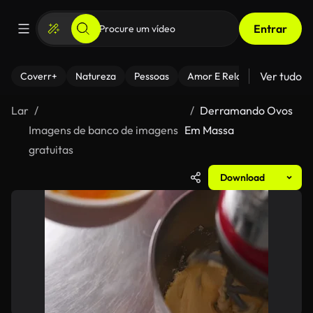
Entrar
Ver tudo
Coverr+
Natureza
Pessoas
Amor E Relacionamentos
Lar
Derramando Ovos
Imagens de banco de imagens
Em Massa
gratuitas
Download