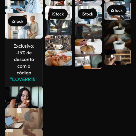
iStock
iStock
iStock
iStock
Veja mais
Exclusivo:
-15% de
desconto
com o
código
"COVERR15"