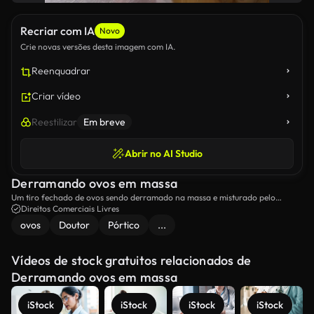
Recriar com IA
Novo
Crie novas versões desta imagem com IA.
Reenquadrar
Criar vídeo
Reestilizar
Em breve
Abrir no AI Studio
Derramando ovos em massa
Um tiro fechado de ovos sendo derramado na massa e misturado pelo
misturador elétrico.
Direitos Comerciais Livres
ovos
Doutor
Pórtico
...
Vídeos de stock gratuitos relacionados de
Derramando ovos em massa
iStock
iStock
iStock
iStock