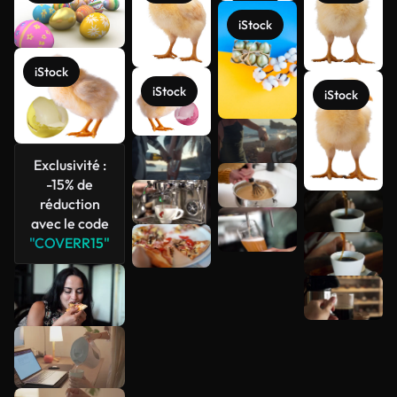
iStock
iStock
iStock
iStock
Exclusivité :
-15% de
réduction
avec le code
"COVERR15"
Voir plus