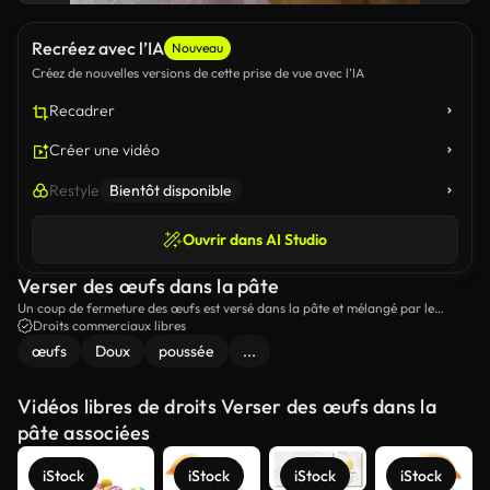
Recréez avec l’IA
Nouveau
Créez de nouvelles versions de cette prise de vue avec l’IA
Recadrer
Créer une vidéo
Restyle
Bientôt disponible
Ouvrir dans AI Studio
Verser des œufs dans la pâte
Un coup de fermeture des œufs est versé dans la pâte et mélangé par le
mélangeur électrique.
Droits commerciaux libres
œufs
Doux
poussée
...
Vidéos libres de droits Verser des œufs dans la
pâte associées
iStock
iStock
iStock
iStock