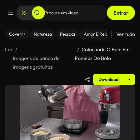
Entrar
Ver tudo
Coverr+
Natureza
Pessoas
Amor E Relacionamentos
Lar
Colocando O Bolo Em
Imagens de banco de
Panelas De Bolo
imagens gratuitas
Download