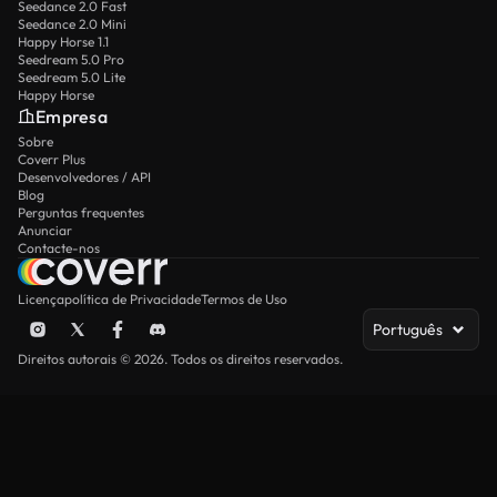
Seedance 2.0 Fast
Seedance 2.0 Mini
Happy Horse 1.1
Seedream 5.0 Pro
Seedream 5.0 Lite
Happy Horse
Empresa
Sobre
Coverr Plus
Desenvolvedores / API
Blog
Perguntas frequentes
Anunciar
Contacte-nos
Licença
política de Privacidade
Termos de Uso
Português
Direitos autorais © 2026. Todos os direitos reservados.