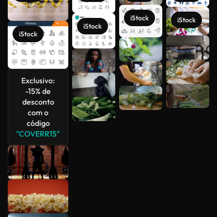
iStock
iStock
iStock
iStock
Veja mais
Exclusivo:
-15% de
desconto
com o
código
"COVERR15"