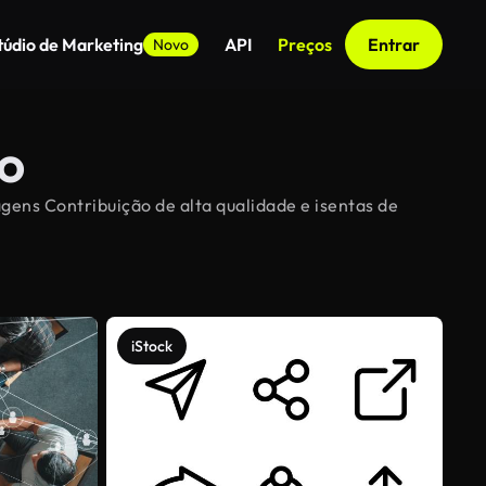
túdio de Marketing
API
Preços
Entrar
Novo
ão
agens Contribuição de alta qualidade e isentas de
iStock