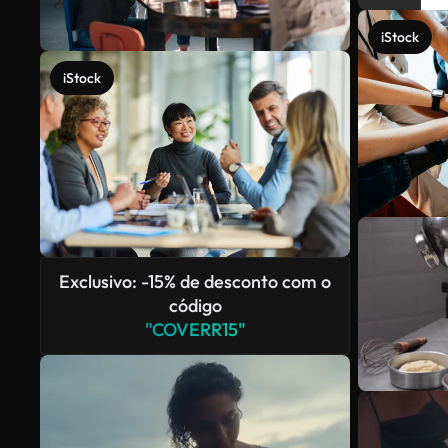
iStock
iStock
Exclusivo: -15% de desconto com o
código
"COVERR15"