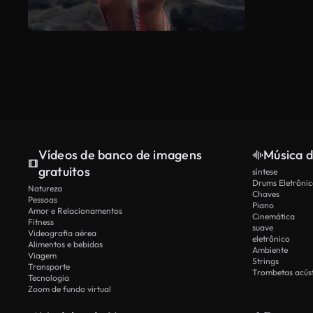
Vídeos de banco de imagens
Música d
gratuitos
síntese
Drums Eletrônic
Natureza
Chaves
Pessoas
Piano
Amor e Relacionamentos
Cinemática
Fitness
suave
Videografia aérea
eletrônico
Alimentos e bebidas
Ambiente
Viagem
Strings
Transporte
Trombetas acúst
Tecnologia
Zoom de fundo virtual