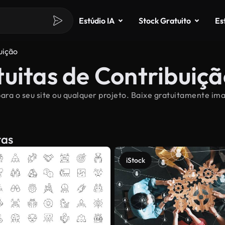
Estúdio IA
Stock Gratuito
Es
uição
uitas de Contribuiç
ara o seu site ou qualquer projeto. Baixe gratuitamente im
tas
iStock