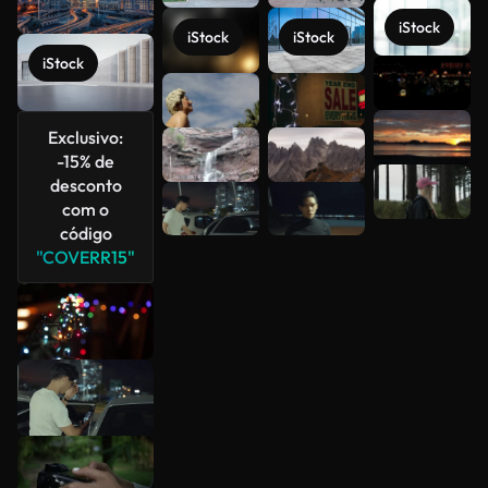
iStock
iStock
iStock
iStock
Veja mais
Exclusivo:
-15% de
desconto
com o
código
"COVERR15"