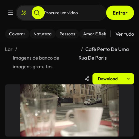
Entrar
Ver tudo
Coverr+
Natureza
Pessoas
Amor E Relacionamentos
Lar
Café Perto De Uma
Imagens de banco de
Rua De Paris
imagens gratuitas
Download