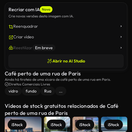
Recriar com IA
Novo
Crie novas versões desta imagem com IA.
Reenquadrar
Criar vídeo
Reestilizar
Em breve
Abrir no AI Studio
Café perto de uma rua de Paris
Ainda há tiroteio de uma xícara de café perto de uma rua em Paris.
Direitos Comerciais Livres
vidro
fundo
Rua
...
Vídeos de stock gratuitos relacionados de Café
perto de uma rua de Paris
iStock
iStock
iStock
iStock