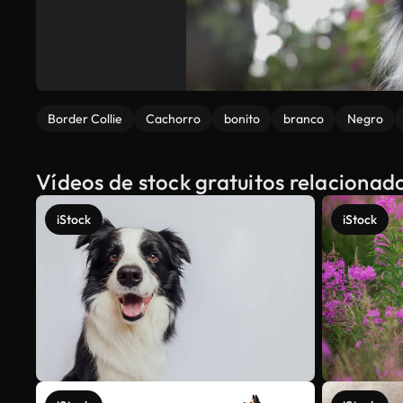
Border Collie
Cachorro
bonito
branco
Negro
Vídeos de stock gratuitos relacionad
iStock
iStock