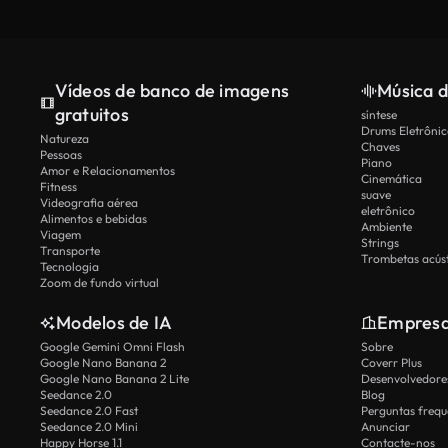
Vídeos de banco de imagens
Música d
gratuitos
síntese
Drums Eletrônic
Natureza
Chaves
Pessoas
Piano
Amor e Relacionamentos
Cinemática
Fitness
suave
Videografia aérea
eletrônico
Alimentos e bebidas
Ambiente
Viagem
Strings
Transporte
Trombetas acúst
Tecnologia
Zoom de fundo virtual
Modelos de IA
Empres
Google Gemini Omni Flash
Sobre
Google Nano Banana 2
Coverr Plus
Google Nano Banana 2 Lite
Desenvolvedores
Seedance 2.0
Blog
Seedance 2.0 Fast
Perguntas frequ
Seedance 2.0 Mini
Anunciar
Happy Horse 1.1
Contacte-nos