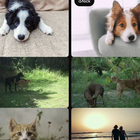
iStock