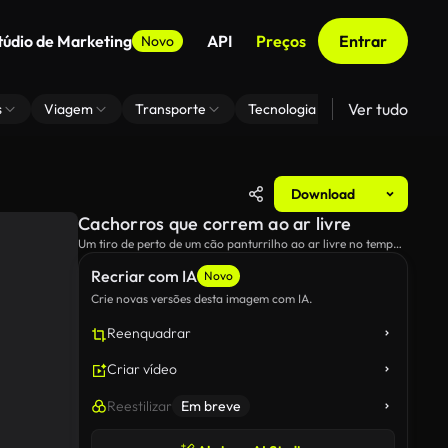
túdio de Marketing
API
Preços
Entrar
Novo
Ver tudo
s
Viagem
Transporte
Tecnologia
Zoom De Fundo
Download
Cachorros que correm ao ar livre
Um tiro de perto de um cão panturrilho ao ar livre no tempo
ensolarado.
Recriar com IA
Novo
Crie novas versões desta imagem com IA.
Reenquadrar
Criar vídeo
Reestilizar
Em breve