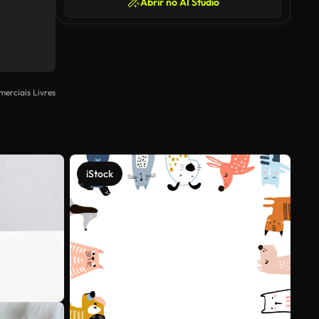
Abrir no AI Studio
merciais Livres
iStock