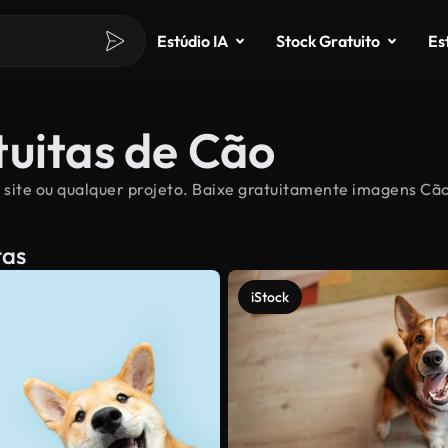
Estúdio IA
Stock Gratuito
Es
tuitas de Cão
 site ou qualquer projeto. Baixe gratuitamente imagens Cão 
tas
iStock