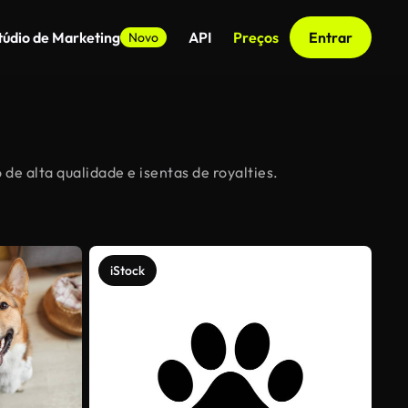
túdio de Marketing
API
Preços
Entrar
Novo
de alta qualidade e isentas de royalties.
iStock