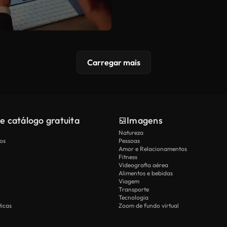
Carregar mais
e catálogo gratuita
Imagens
Natureza
os
Pessoas
Amor e Relacionamentos
Fitness
Videografia aérea
Alimentos e bebidas
Viagem
Transporte
Tecnologia
icas
Zoom de fundo virtual