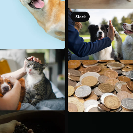
iStock