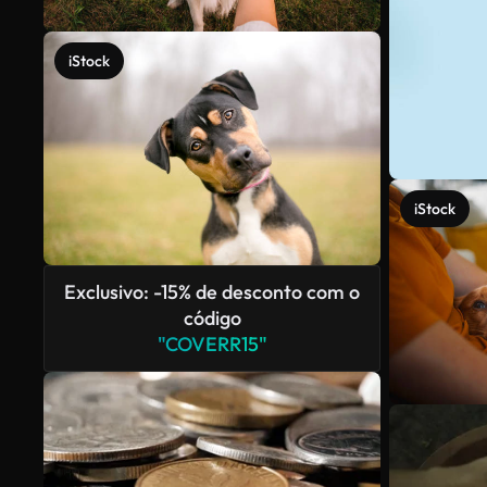
iStock
iStock
Exclusivo: -15% de desconto com o
código
"COVERR15"