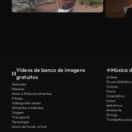
Vídeos de banco de imagens
Música d
gratuitos
síntese
Drums Eletrônic
Natureza
Chaves
Pessoas
Piano
Amor e Relacionamentos
Cinemática
Fitness
suave
Videografia aérea
eletrônico
Alimentos e bebidas
Ambiente
Viagem
Strings
Transporte
Trombetas acúst
Tecnologia
Zoom de fundo virtual