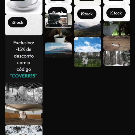
iStock
iStock
iStock
iStock
Veja mais
Exclusivo:
-15% de
desconto
com o
código
"COVERR15"