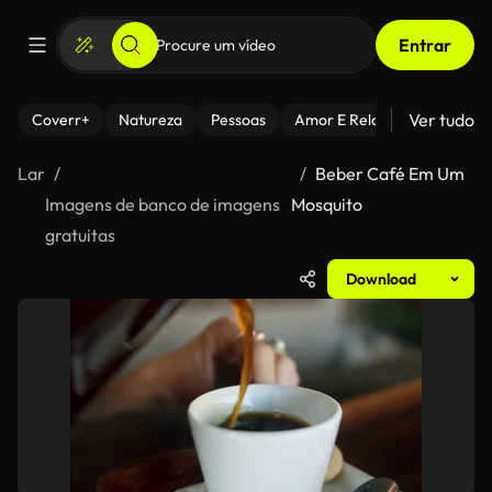
Entrar
Ver tudo
Coverr+
Natureza
Pessoas
Amor E Relacionamentos
Lar
Beber Café Em Um
Imagens de banco de imagens
Mosquito
gratuitas
Download