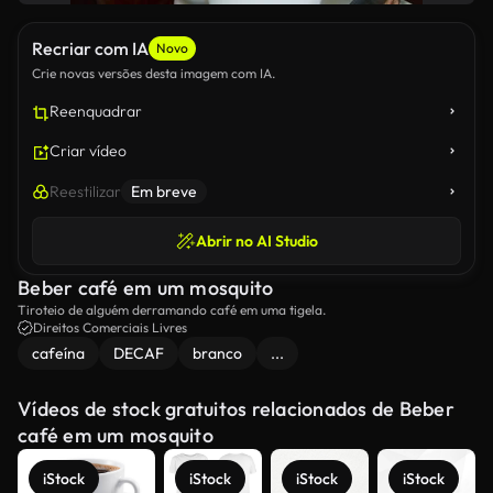
Recriar com IA
Novo
Crie novas versões desta imagem com IA.
Reenquadrar
Criar vídeo
Reestilizar
Em breve
Abrir no AI Studio
Beber café em um mosquito
Tiroteio de alguém derramando café em uma tigela.
Direitos Comerciais Livres
cafeína
DECAF
branco
...
Vídeos de stock gratuitos relacionados de Beber
café em um mosquito
iStock
iStock
iStock
iStock