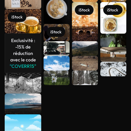
iStock
iStock
iStock
iStock
Exclusivité :
-15% de
Voir plus
réduction
avec le code
"COVERR15"