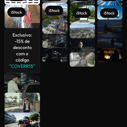
iStock
iStock
iStock
iStock
Veja mais
Exclusivo:
-15% de
desconto
com o
código
"COVERR15"