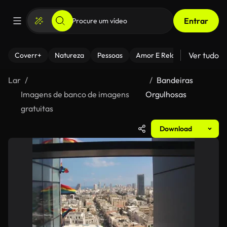
Entrar
Ver tudo
Coverr+
Natureza
Pessoas
Amor E Relacionamentos
Lar
Bandeiras
Imagens de banco de imagens
Orgulhosas
gratuitas
Download