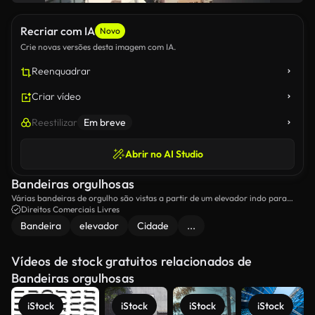
Recriar com IA
Novo
Crie novas versões desta imagem com IA.
Reenquadrar
Criar vídeo
Reestilizar
Em breve
Abrir no AI Studio
Bandeiras orgulhosas
Várias bandeiras de orgulho são vistas a partir de um elevador indo para
cima, com o horizonte da cidade em segundo plano.
Direitos Comerciais Livres
Bandeira
elevador
Cidade
...
Vídeos de stock gratuitos relacionados de
Bandeiras orgulhosas
iStock
iStock
iStock
iStock