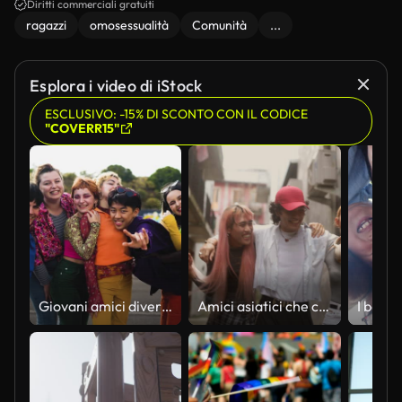
Diritti commerciali gratuiti
ragazzi
omosessualità
Comunità
...
Esplora i video di iStock
ESCLUSIVO: -15% DI SCONTO CON IL CODICE
"COVERR15"
Giovani amici diversi felici che si divertono a uscire insieme - Giovani persone millennial concetto di generazione
Amici asiatici che camminano e si divertono a parlare per strada nella città vecchia.