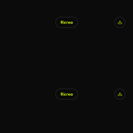
Ricrea
Ricrea