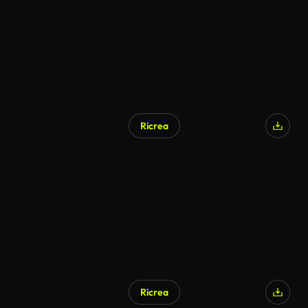
Ricrea
Ricrea