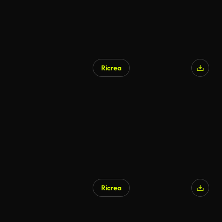
Ricrea
Ricrea