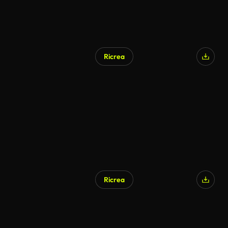
Ricrea
Ricrea