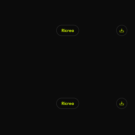
Ricrea
Ricrea