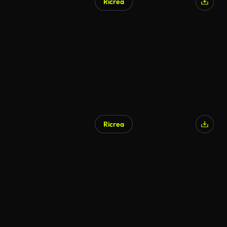
Ricrea
Ricrea