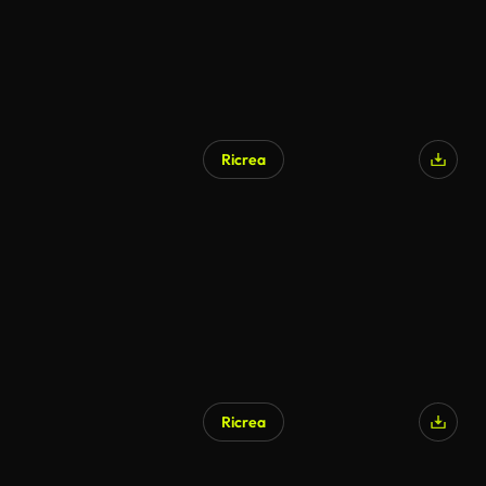
Ricrea
Ricrea