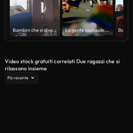
Bambini che si divertono e giocano nel parco giochi
La gente applaude, tifa e tiene sventolare bandiere arcobaleno mentre camminano i marciatori della parata del gay pride
Video stock gratuiti correlati Due ragazzi che si
rilassano insieme
Più recente