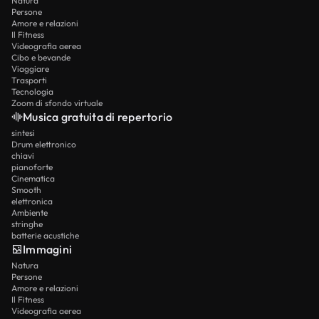
Natura
Persone
Amore e relazioni
Il Fitness
Videografia aerea
Cibo e bevande
Viaggiare
Trasporti
Tecnologia
Zoom di sfondo virtuale
Musica gratuita di repertorio
sintesi
Drum elettronico
chiavi
pianoforte
Cinematica
Smooth
elettronica
Ambiente
stringhe
batterie acustiche
Immagini
Natura
Persone
Amore e relazioni
Il Fitness
Videografia aerea