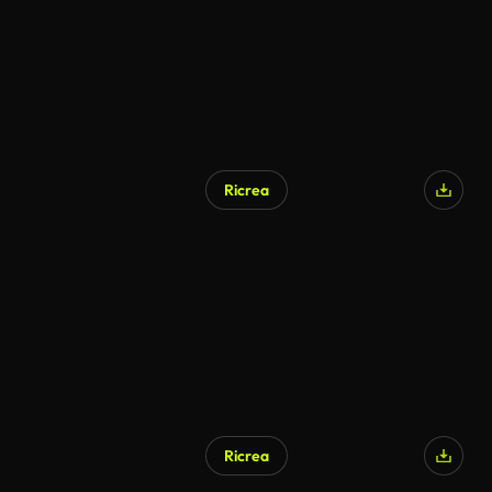
Ricrea
Ricrea