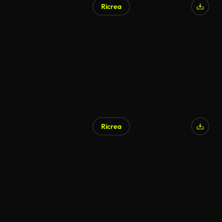
Ricrea
Ricrea