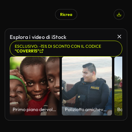
Ricrea
Esplora i video di iStock
ESCLUSIVO: -15% DI SCONTO CON IL CODICE
"COVERR15"
Primo piano dei volti di un gruppo di giovani ragazzi africani rurali che sorridono, ridono e posano per la macchina fotografica. Un gruppo di espressivi amici maschi neri che si godono la loro infanzia e scherzano insieme
Poliziotto amichevole, due ragazzi adolescenti seduti, che parlano