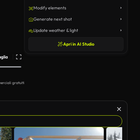
Modify elements
Generate next shot
Update weather & light
Apri in AI Studio
aglia
erciali gratuiti