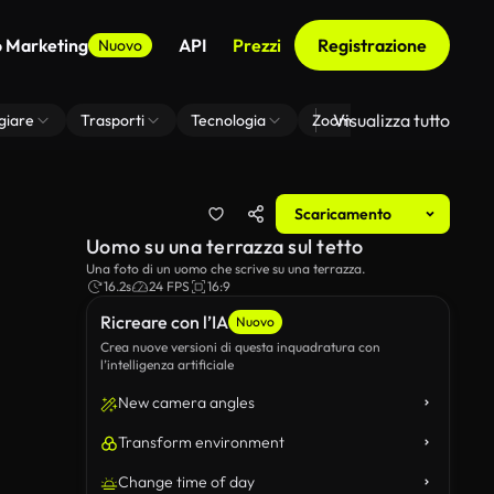
o Marketing
API
Prezzi
Registrazione
Nuovo
Visualizza tutto
giare
Trasporti
Tecnologia
Zoom Di Sfondo Virtuale
Scaricamento
Uomo su una terrazza sul tetto
Una foto di un uomo che scrive su una terrazza.
16.2s
24 FPS
16:9
Ricreare con l’IA
Nuovo
Crea nuove versioni di questa inquadratura con
l’intelligenza artificiale
New camera angles
Transform environment
Change time of day