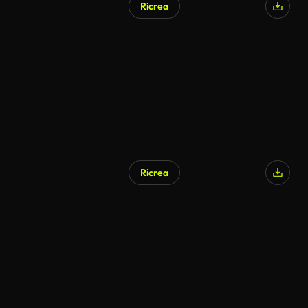
Ricrea
Generato da IA
Ricrea