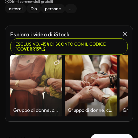
Diritti commerciali gratuiti
esterni
Dio
persone
...
Esplora i video di iStock
ESCLUSIVO: -15% DI SCONTO CON IL CODICE
"COVERR15"
Gruppo di donne, che si tengono per mano e pregano per il sostegno, la fede e la guarigione per la religione, dio o il benessere spirituale. Comunità, persone mature e solidarietà per la speranza, la pace e il culto insieme per amore
Gruppo di donne, che si tengono per mano e pregano per la solidarietà, la fede e la guarigione per la religione, Dio o il benessere spirituale. Comunità, persone mature e sostegno alla speranza, alla pace e al culto insieme per amore