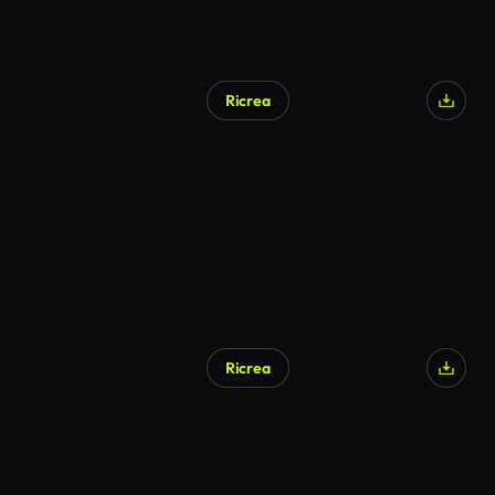
Ricrea
Ricrea