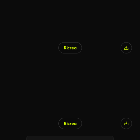
Ricrea
Generato da IA
Ricrea
Generato da IA