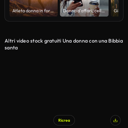
Atleta donna in forma che mantiene uno stile di vita sano, facendo escursioni in montagna su sentieri rocciosi e pendii erbosi al tramonto
Donna d'affari, cellulare e caffè sulla comunicazione di viaggio online, collegamento di lavoro professionale urbano. Donna indiana, dispositivo mobile e bevanda alla caffeina sul ponte per messaggi, aziendale o a piedi
Altri video stock gratuiti Una donna con una Bibbia
santa
Ricrea