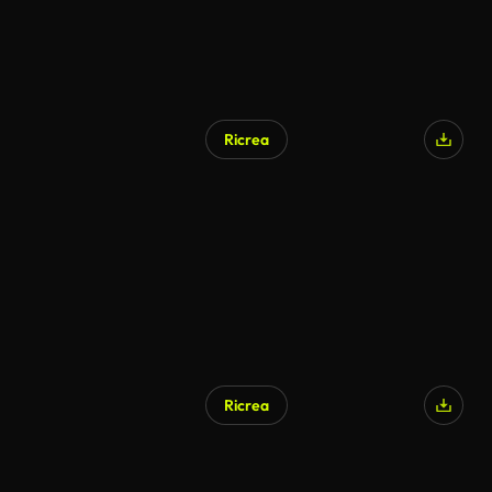
Ricrea
Ricrea
Generato da IA