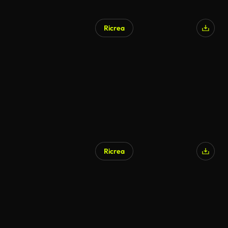
Ricrea
Ricrea
Generato da IA