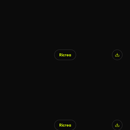
Ricrea
Ricrea