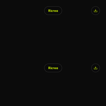
Ricrea
Generato da IA
Ricrea
Generato da IA