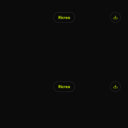
Ricrea
Ricrea