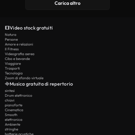
Carica altro
Video stock gratuiti
Natura
Persone
Amore e relazioni
Il Fitness
Videografia aerea
Cibo e bevande
Viaggiare
Trasporti
Tecnologia
Zoom di sfondo virtuale
Musica gratuita di repertorio
sintesi
Drum elettronico
chiavi
pianoforte
Cinematica
Smooth
elettronica
Ambiente
stringhe
batterie acustiche