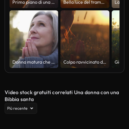
Primo piano di una Bibbia nelle mani di una donna al tramonto. Cristianesimo
Bella luce del tramonto, la croce di Gesù e il cristiano che legge la Bibbia
Donna matura che aspetta il segno dall'alto, tenendosi per mano in preghiera, sognando
Colpo ravvicinato di mani femminili unite in un gesto di preghiera sullo sfondo del tramonto della natura al rallentatore. Donna spirituale che unisce le palme Namaste nella luce della sera dorata all'aperto. Concetto di mente dello spirito corporeo
Video stock gratuiti correlati Una donna con una
Bibbia santa
Più recente