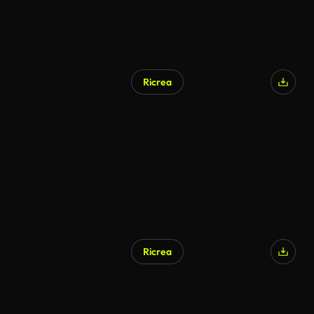
Ricrea
Generato da IA
Ricrea
Generato da IA