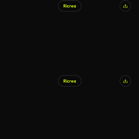
Ricrea
Ricrea
Generato da IA