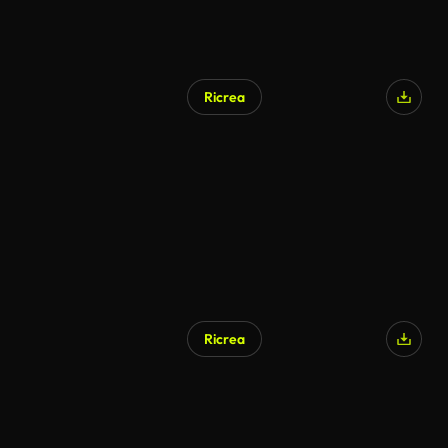
Ricrea
Ricrea