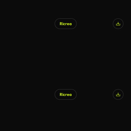
Ricrea
Generato da IA
Ricrea
Generato da IA