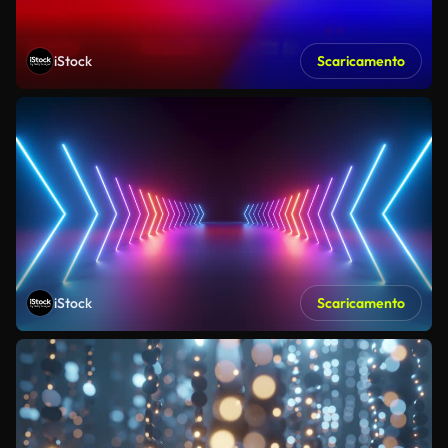
iStock
Scaricamento
iStock
Scaricamento