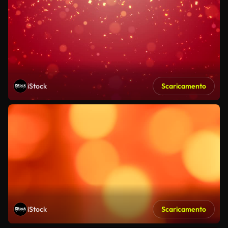
iStock
Scaricamento
iStock
Scaricamento