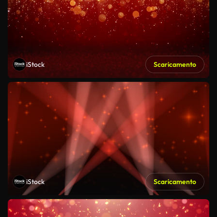
iStock
Scaricamento
iStock
Scaricamento