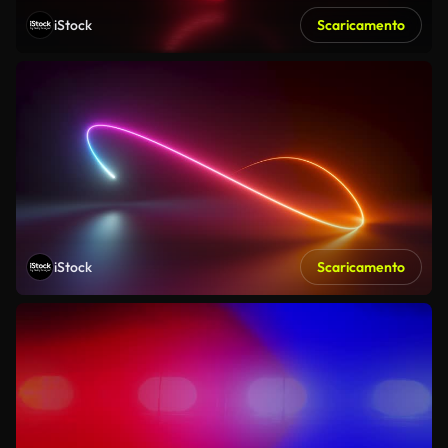
iStock
Scaricamento
iStock
Scaricamento