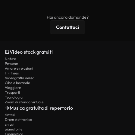
ridistribuito come contenuto stock non riprodotto.
mentre i contenuti premium includono filmati
esclusivi, risoluzione 4K e protezioni di licenza
Hai ancora domande?
estese.
Contattaci
Video stock gratuiti
Natura
Persone
Amore e relazioni
Il Fitness
Videografia aerea
Cibo e bevande
Viaggiare
Trasporti
Tecnologia
Zoom di sfondo virtuale
Musica gratuita di repertorio
sintesi
Drum elettronico
chiavi
pianoforte
Cinematica