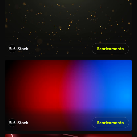
iStock
Scaricamento
iStock
Scaricamento