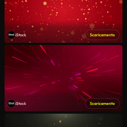
iStock
Scaricamento
iStock
Scaricamento