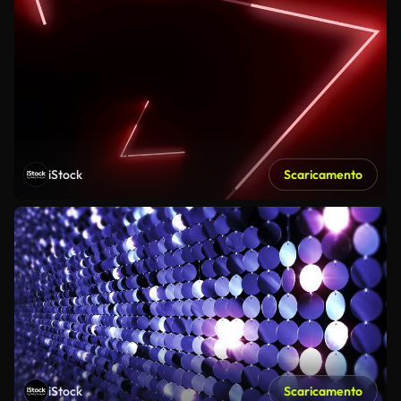
iStock
Scaricamento
iStock
Scaricamento