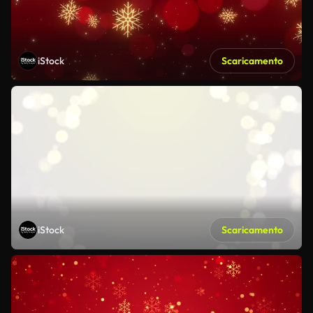
iStock
Scaricamento
iStock
Scaricamento