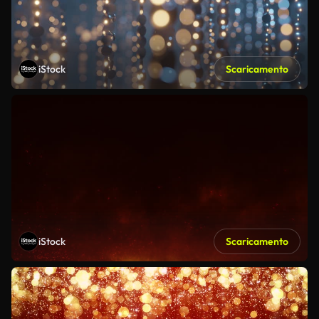
iStock
Scaricamento
iStock
Scaricamento