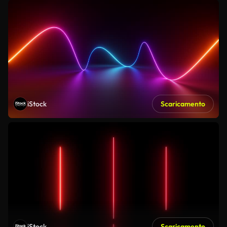
iStock
Scaricamento
iStock
Scaricamento