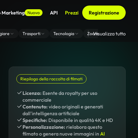
o Marketing
API
Prezzi
Registrazione
Nuovo
Visualizza tutto
giare
Trasporti
Tecnologia
Zoom Di Sfondo Virtuale
Riepilogo della raccolta di filmati
Licenza:
Esente da royalty per uso
commerciale
Contenuto:
video originali e generati
dall'intelligenza artificiale
Specifiche:
Disponibile in qualità 4K e HD
Personalizzazione:
rielabora questo
filmato o genera nuove immagini in
AI