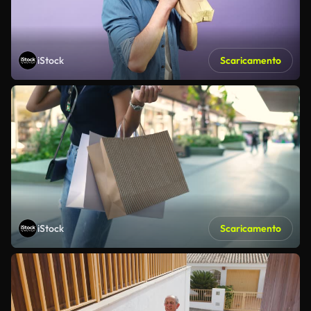
iStock
Scaricamento
iStock
Scaricamento