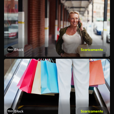
iStock
Scaricamento
iStock
Scaricamento