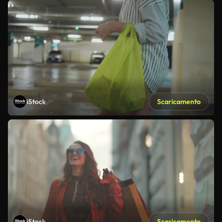
iStock
Scaricamento
iStock
Scaricamento