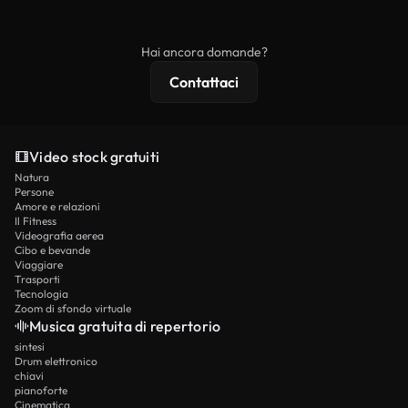
ridistribuito come contenuto stock non riprodotto.
mentre i contenuti premium includono filmati
esclusivi, risoluzione 4K e protezioni di licenza
Hai ancora domande?
estese.
Contattaci
Video stock gratuiti
Natura
Persone
Amore e relazioni
Il Fitness
Videografia aerea
Cibo e bevande
Viaggiare
Trasporti
Tecnologia
Zoom di sfondo virtuale
Musica gratuita di repertorio
sintesi
Drum elettronico
chiavi
pianoforte
Cinematica