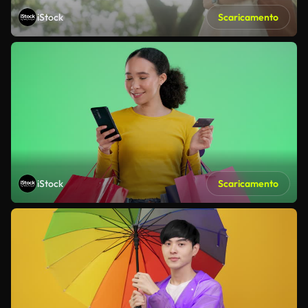
iStock
Scaricamento
iStock
Scaricamento