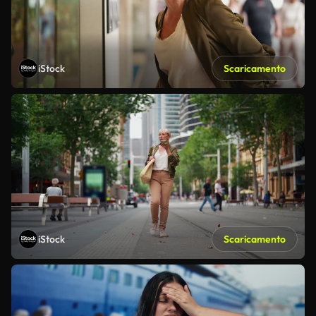
iStock
Scaricamento
iStock
Scaricamento