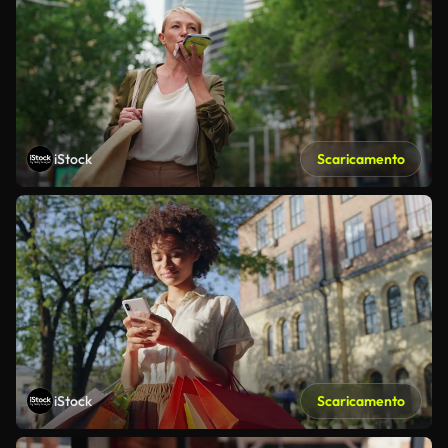
iStock
Scaricamento
iStock
Scaricamento