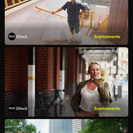
iStock
Scaricamento
iStock
Scaricamento