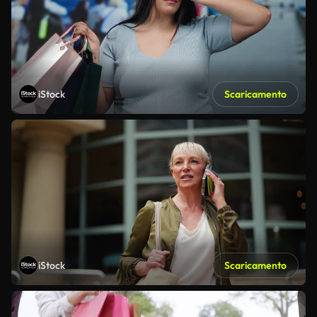
iStock
Scaricamento
iStock
Scaricamento