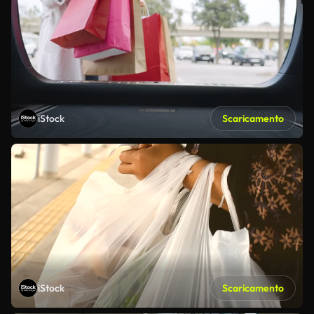
iStock
Scaricamento
iStock
Scaricamento