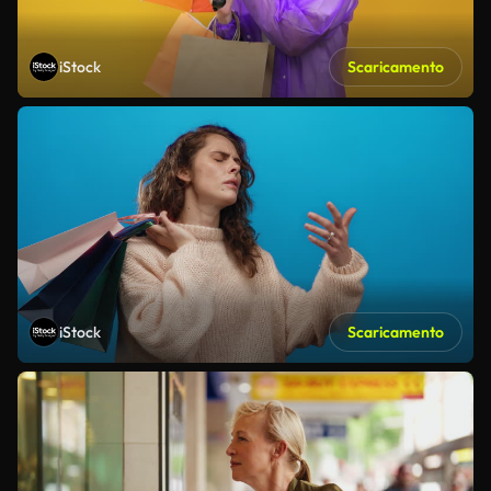
iStock
Scaricamento
iStock
Scaricamento