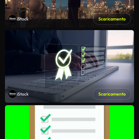
iStock
Scaricamento
iStock
Scaricamento