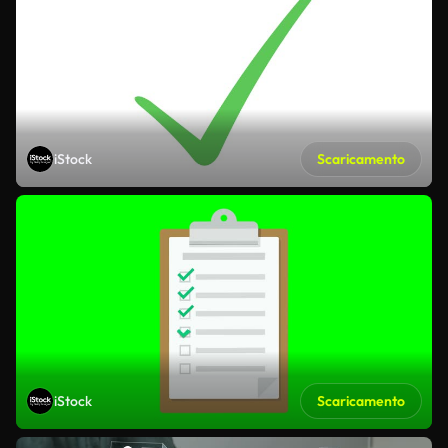
iStock
Scaricamento
iStock
Scaricamento