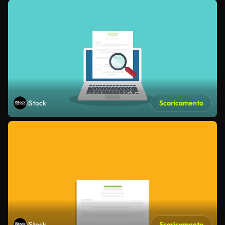
iStock
Scaricamento
iStock
Scaricamento