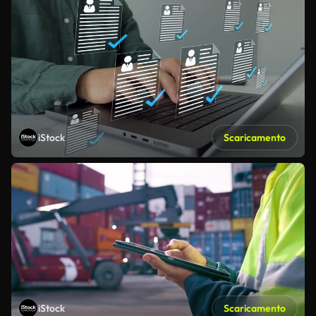
iStock
Scaricamento
iStock
Scaricamento