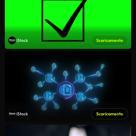
iStock
Scaricamento
iStock
Scaricamento