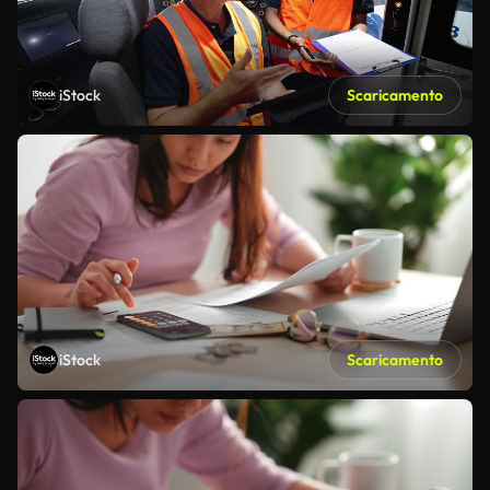
iStock
Scaricamento
iStock
Scaricamento