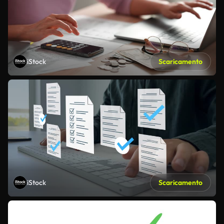
iStock
Scaricamento
iStock
Scaricamento