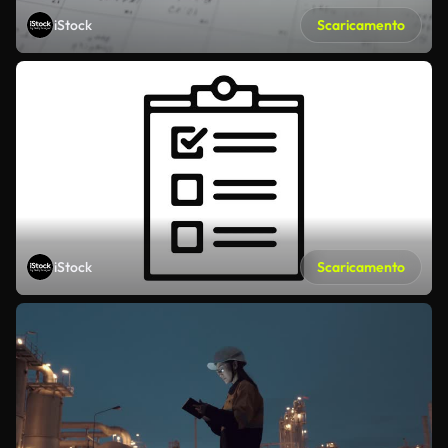
iStock
Scaricamento
iStock
Scaricamento