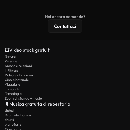
ridistribuito come contenuto stock non riprodotto.
mentre i contenuti premium includono filmati
esclusivi, risoluzione 4K e protezioni di licenza
Hai ancora domande?
estese.
Contattaci
Video stock gratuiti
Natura
Persone
Amore e relazioni
Il Fitness
Videografia aerea
Cibo e bevande
Viaggiare
Trasporti
Tecnologia
Zoom di sfondo virtuale
Musica gratuita di repertorio
sintesi
Drum elettronico
chiavi
pianoforte
Cinematica