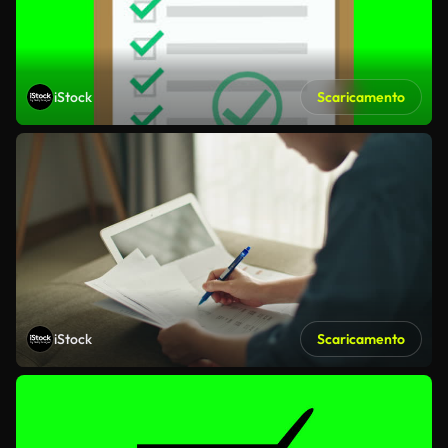
iStock
Scaricamento
iStock
Scaricamento