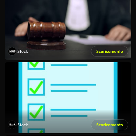
iStock
Scaricamento
iStock
Scaricamento