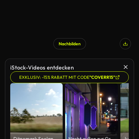
Nachbilden
iStock-Videos entdecken
EXKLUSIV: -15% RABATT MIT CODE
"COVERR15"
Dänemark Seeland III synchronisierte Serie Linke Ansicht Fahrprozessplatte
Nacht außen zur Gründung Schuss City Bar oder Restaurant