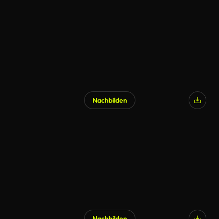
Nachbilden
Nachbilden