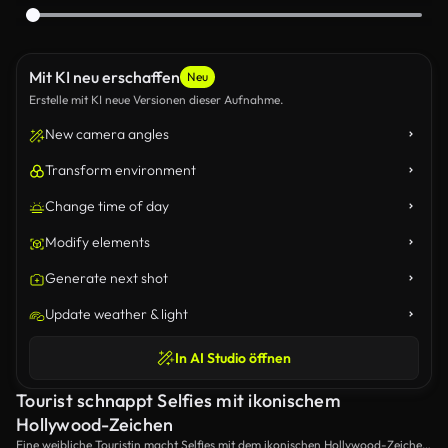
Mit KI neu erschaffen
Neu
Erstelle mit KI neue Versionen dieser Aufnahme.
New camera angles
Transform environment
Change time of day
Modify elements
Generate next shot
Update weather & light
In AI Studio öffnen
Tourist schnappt Selfies mit ikonischem
Hollywood-Zeichen
Eine weibliche Touristin macht Selfies mit dem ikonischen Hollywood-Zeichen