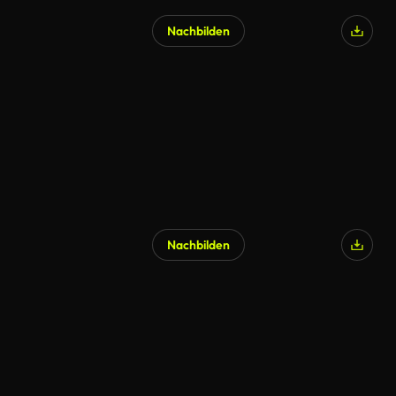
Nachbilden
KI-generiert
Nachbilden