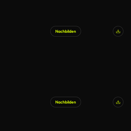
Nachbilden
Nachbilden