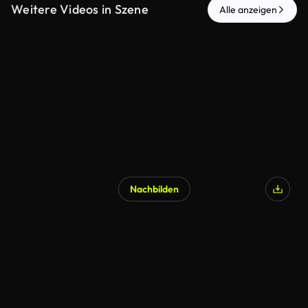
Weitere Videos in Szene
Alle anzeigen
Nachbilden