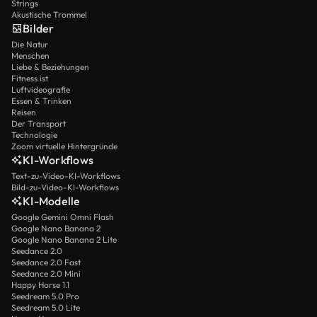
Strings
Akustische Trommel
Bilder
Die Natur
Menschen
Liebe & Beziehungen
Fitness ist
Luftvideografie
Essen & Trinken
Reisen
Der Transport
Technologie
Zoom virtuelle Hintergründe
KI-Workflows
Text-zu-Video-KI-Workflows
Bild-zu-Video-KI-Workflows
KI-Modelle
Google Gemini Omni Flash
Google Nano Banana 2
Google Nano Banana 2 Lite
Seedance 2.0
Seedance 2.0 Fast
Seedance 2.0 Mini
Happy Horse 1.1
Seedream 5.0 Pro
Seedream 5.0 Lite