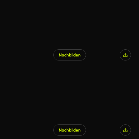
Nachbilden
Nachbilden