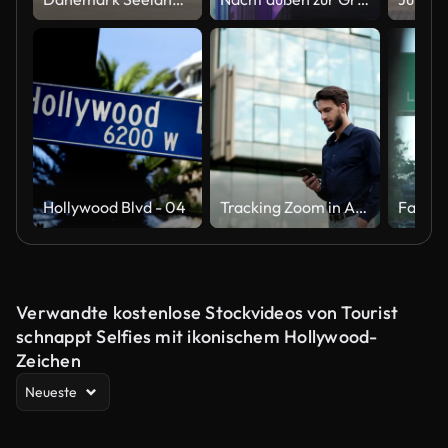
Hollywood Blvd - 04
Tracking Zoom in Aufnahme von schönen jungen Geschäftsmann SMS auf Handy, während zu Fuß entlang Der Stadtstraße in Zeitlupe mit der Hand in der Tasche. Mann blickt nachdenklich nach vorne und weg
Verwandte kostenlose Stockvideos von Tourist
schnappt Selfies mit ikonischem Hollywood-
Zeichen
Neueste