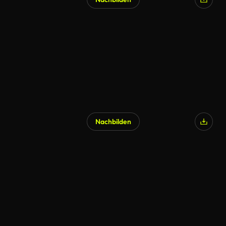
KI-generiert
Nachbilden