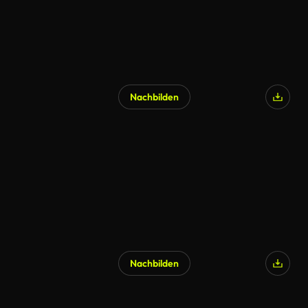
Nachbilden
Nachbilden
KI-generiert