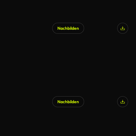
Nachbilden
KI-generiert
Nachbilden
KI-generiert