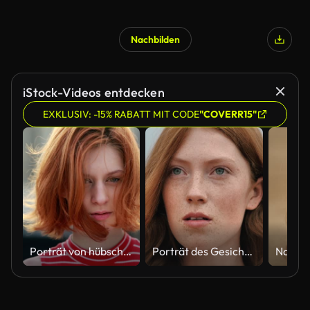
Nachbilden
KI-generiert
iStock-Videos entdecken
EXKLUSIV: -15% RABATT MIT CODE
"COVERR15"
Porträt von hübschen rothaarigen Mädchen in Zeitlupe
Porträt des Gesichts der Frau, Mädchen, das ihre schönen blauen Augen öffnet, attraktiver Ingwer. Natürliche Schönheit mit Sommersprossen. Zeitlupe. Rothaarige Frau genießt frische Luft und fühlt Sich auf dem Land frei