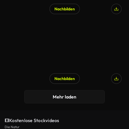
Nachbilden
KI-generiert
Nachbilden
KI-generiert
Mehr laden
Kostenlose Stockvideos
Die Natur