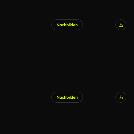
Nachbilden
Nachbilden
KI-generiert