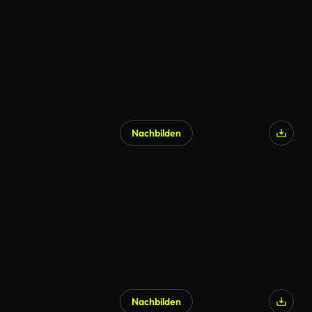
Nachbilden
KI-generiert
Nachbilden