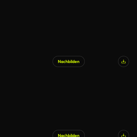
KI-generiert
Nachbilden
KI-generiert
Nachbilden