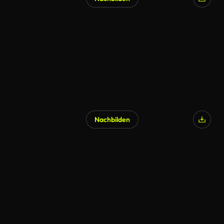
KI-generiert
Nachbilden
KI-generiert