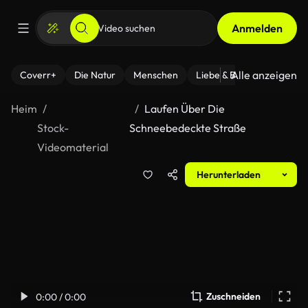
Anmelden
Alle anzeigen
Coverr+
Die Natur
Menschen
Liebe & Beziehungen
F
Heim
Laufen Über Die
Stock-
Schneebedeckte Straße
Videomaterial
Herunterladen
Zuschneiden
0:00 / 0:00