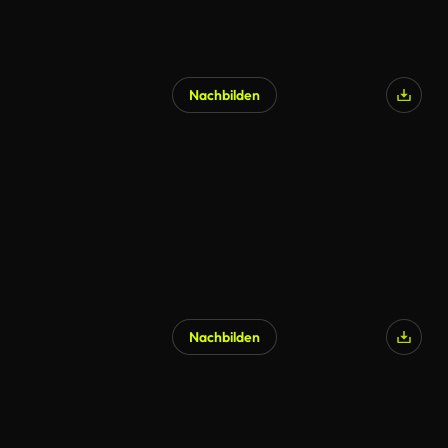
Nachbilden
KI-generiert
Nachbilden
KI-generiert