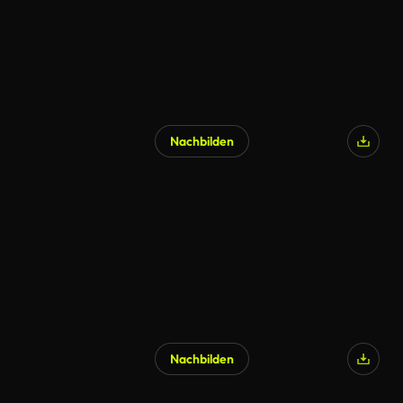
Nachbilden
KI-generiert
Nachbilden
KI-generiert