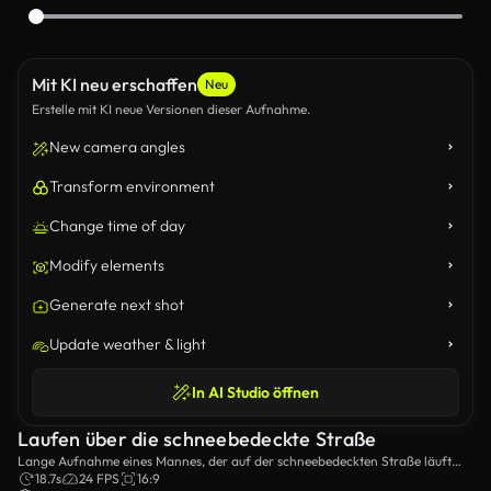
Mit KI neu erschaffen
Neu
Erstelle mit KI neue Versionen dieser Aufnahme.
New camera angles
Transform environment
Change time of day
Modify elements
Generate next shot
Update weather & light
In AI Studio öffnen
Laufen über die schneebedeckte Straße
Lange Aufnahme eines Mannes, der auf der schneebedeckten Straße läuft
und Dinge in einer Plastiktasche trägt.
18.7s
24 FPS
16:9