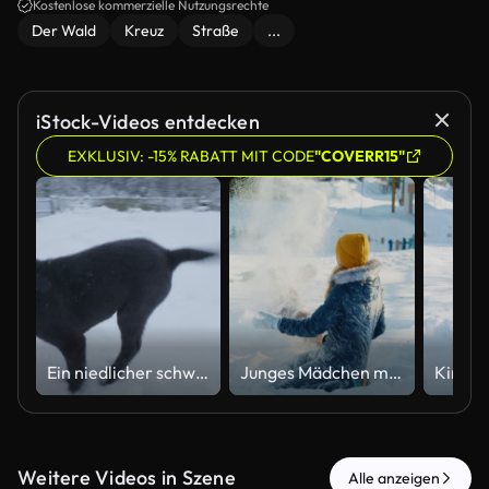
Kostenlose kommerzielle Nutzungsrechte
Der Wald
Kreuz
Straße
...
iStock-Videos entdecken
EXKLUSIV: -15% RABATT MIT CODE
"COVERR15"
Ein niedlicher schwarzer Welpe mit weißer Brust, der fröhlich draußen im frischen Schnee rennt und spielt, während eines wunderschönen Wintertages mit einem fröhlichen und energiegeladenen Ausdruck der Kamera hinterherjagt.
Junges Mädchen mit braunem Hund genießt einen verschneiten Tag im Freien
Weitere Videos in Szene
Alle anzeigen