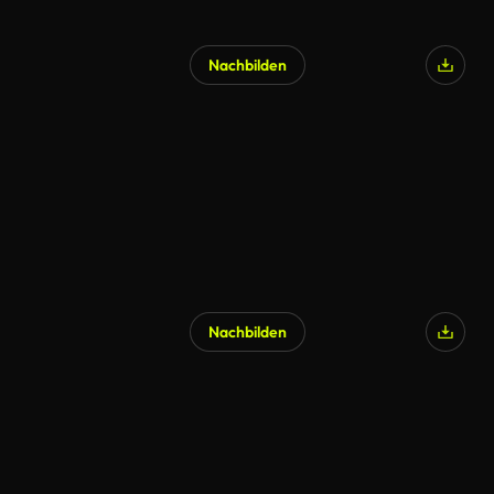
Nachbilden
KI-generiert
Nachbilden
KI-generiert