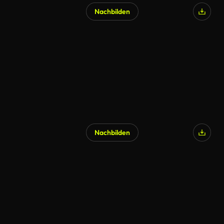
Nachbilden
KI-generiert
Nachbilden
KI-generiert