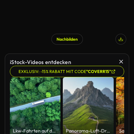
Nachbilden
KI-generiert
iStock-Videos entdecken
EXKLUSIV: -15% RABATT MIT CODE
"COVERR15"
Lkw-Fahrten auf der Straße
Panorama-Luft-Drohnen-Flugvideo rund um Trekker auf grünem Hügel mit wunderschöner Sonnenuntergangsszene Sommer der Dolomiten Alpen Berglandschaft. Atemberaubender Giau Pass - 2236m Bergpass in der Provinz Belluno in Italien