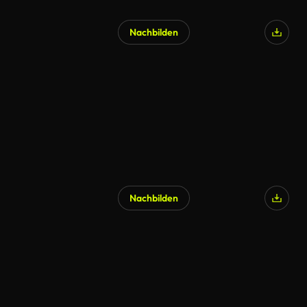
Nachbilden
KI-generiert
Nachbilden
KI-generiert