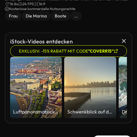
wenn sie plötzlich einen Anruf erhält.
16.8s
24 FPS
16:9
Kostenlose kommerzielle Nutzungsrechte
Frau
Die Marina
Boote
...
iStock-Videos entdecken
EXKLUSIV: -15% RABATT MIT CODE
"COVERR15"
Luftpanoramablick auf die Piazza della Libertà und die Salerno-Uferpromenade bei Sonnenaufgang, der moderne Strandplatz mit Blick auf den Golf von Salerno in Kampanien, Süditalien, Stadtarchitektur, Küstenstadtbild und Reisezielkonzept
Schwenkblick auf den Hafen und die Skyline von San Diego, Kalifornien, bei Tagesanbruch