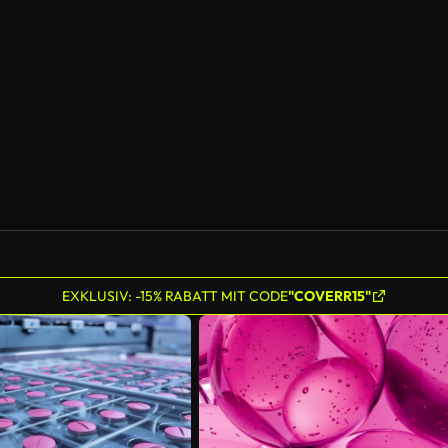
EXKLUSIV: -15% RABATT MIT CODE
"COVERR15"