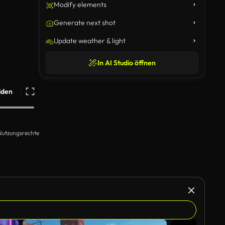
Modify elements
Generate next shot
Update weather & light
In AI Studio öffnen
iden
Nutzungsrechte