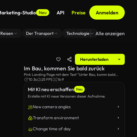
arketing-Studio
API
Preise
Anmelden
Neu
Alle anzeigen
Reisen
Der Transport
Technologie
Zoom Virtuelle H
Herunterladen
Im Bau, kommen Sie bald zurück
Pink Landing Page mit dem Text "Unter Bau, komm bald
zurück!".
10.3s
25 FPS
16:9
Mit KI neu erschaffen
Neu
Erstelle mit KI neue Versionen dieser Aufnahme.
New camera angles
Transform environment
Change time of day