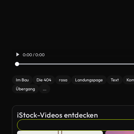
0:00 / 0:00
Im Bau
Die 404
rosa
Landungspage
Text
Kom
Übergang
...
iStock-Videos entdecken