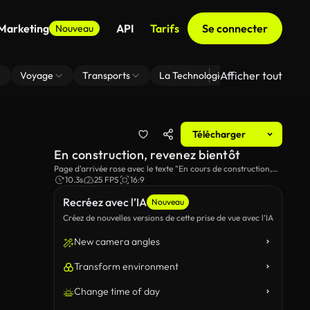
 Marketing
API
Tarifs
Se connecter
Nouveau
Afficher tout
Voyage
Transports
La Technologie
Zoom En Arri
Télécharger
En construction, revenez bientôt
Page d'arrivée rose avec le texte "En cours de construction,
revenez bientôt!".
10.3s
25 FPS
16:9
Recréez avec l’IA
Nouveau
Créez de nouvelles versions de cette prise de vue avec l’IA
New camera angles
Transform environment
Change time of day