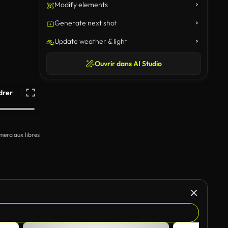
Modify elements
Generate next shot
Update weather & light
Ouvrir dans AI Studio
drer
erciaux libres