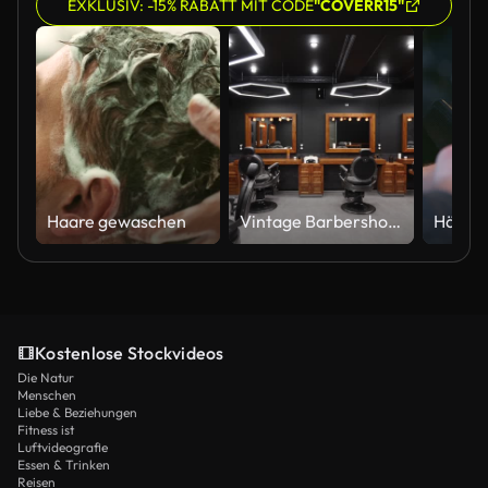
EXKLUSIV: -15% RABATT MIT CODE
"COVERR15"
Haare gewaschen
Vintage Barbershop Interieur - Bewegung entlang der Stühle, Holztische und Spiegel. Stilvolles Haarstudio im Innenbereich. Stilvolles Schönheitssalon-Design mit moderner Beleuchtung und Lampen
Kostenlose Stockvideos
Die Natur
Menschen
Liebe & Beziehungen
Fitness ist
Luftvideografie
Essen & Trinken
Reisen