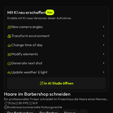
Mit KI neu erschaffen
Neu
Erstelle mit KI neue Versionen dieser Aufnahme.
New camera angles
Transform environment
Change time of day
Modify elements
Generate next shot
Update weather & light
In AI Studio öffnen
Haare im Barbershop schneiden
Ein professioneller Friseur schneidet im Friseurhaus die Haare eines Mannes
ab.
31.0s
30 FPS
16:9
Kostenlose kommerzielle Nutzungsrechte