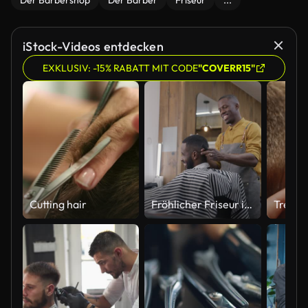
Der Barbershop
Der Barber
Friseur
...
iStock-Videos entdecken
EXKLUSIV: -15% RABATT MIT CODE
"COVERR15"
Cutting hair
Fröhlicher Friseur in Schürze, der mit Kunden arbeitet, die Haare drinnen im modernen Friseursalon rasieren