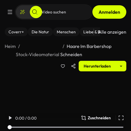
Anmelden
Alle anzeigen
Coverr+
Die Natur
Menschen
Liebe & Beziehungen
F
Heim
Haare Im Barbershop
Stock-Videomaterial
Schneiden
Herunterladen
Zuschneiden
0:00 / 0:00