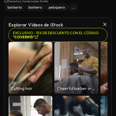
Derechos Comerciales Gratis
barbería
barbero
peluquero
...
Explorar Vídeos de iStock
EXCLUSIVO - 15% DE DESCUENTO CON EL CÓDIGO
"COVERR15"
Cutting hair
Cheerful barber in apron working with client shaving hair indoors in modern barbershop