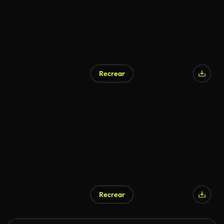
Recrear
Recrear