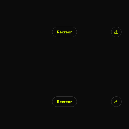
Recrear
Recrear