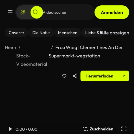
Anmelden
Alle anzeigen
Coverr+
Die Natur
Menschen
Liebe & Beziehungen
F
Heim
Frau Wiegt Clementines An Der
Stock-
Supermarkt-wegstation
Videomaterial
Herunterladen
Zuschneiden
0:00 / 0:00