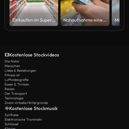
Einkaufen im Supermarkt
Nahaufnahme einer weiblichen Hand, die ein Babyprodukt hält, um die Etiketteninformationen im Geschäft zu lesen. Shopping-Konzept
Kostenlose Stockvideos
Die Natur
Menschen
Liebe & Beziehungen
Fitness ist
Luftvideografie
Essen & Trinken
Reisen
Der Transport
Technologie
Zoom virtuelle Hintergründe
Kostenlose Stockmusik
Synthese
Elektronische Trommeln
Schlüssel
Klavier