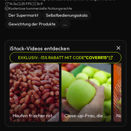
Selbstbedienungsskala in einem Lebensmittelgeschäft mit Wassermelonen im
14.5s
25 FPS
16:9
Hintergrund.
Kostenlose kommerzielle Nutzungsrechte
Der Supermarkt
Selbstbedienungsskala
Gewichtung der Produkte
...
iStock-Videos entdecken
EXKLUSIV: -15% RABATT MIT CODE
"COVERR15"
Haufen frischer roter Datteln füllt weiße Plastikkiste am marokkanischen Marktstand
Close-up-Frau, die den besten Apfel im Supermarkt von Hand auswählt