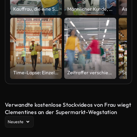
Kauffrau, die eine Selbstbedienungskasse in einem Supermarkt nutzt. Kundenscans produzieren Artikel mit der Selbstbedienungskasse des Lebensmittelgeschäfts
Männlicher Kunde, der eine Selbstbedienungskasse in einem Supermarkt benutzt.
Time-Lapse: Einzelhandelslager voller Regale mit Waren in Kartons, Arbeiter-Scan und Sortieren von Paketen, Bestandsverschiebung mit Palettenwagen und Gabelstaplern. Produktverteilung Logistikzentrum
Zeitraffer verschiedener Käufer, die durch einen Supermarkt navigieren und Artikel aus gestapelten Regalen auswählen. Menschen verschiedener Rassen und Geschlechter bewegen sich schnell durch die Gänge und schaffen so dynamische Shopping-Aufnahmen
Verwandte kostenlose Stockvideos von Frau wiegt
Clementines an der Supermarkt-Wegstation
Neueste