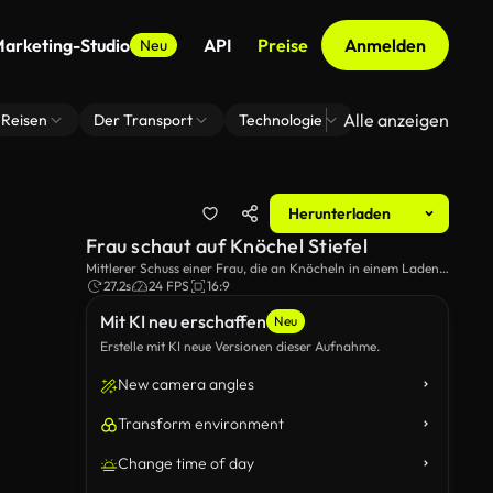
arketing-Studio
API
Preise
Anmelden
Neu
Alle anzeigen
Reisen
Der Transport
Technologie
Zoom Virtuelle H
Herunterladen
Frau schaut auf Knöchel Stiefel
Mittlerer Schuss einer Frau, die an Knöcheln in einem Laden
schaut.
27.2s
24 FPS
16:9
Mit KI neu erschaffen
Neu
Erstelle mit KI neue Versionen dieser Aufnahme.
New camera angles
Transform environment
Change time of day