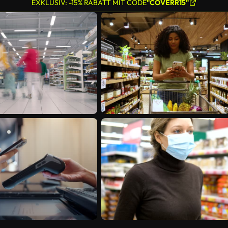
EXKLUSIV: -15% RABATT MIT CODE
"COVERR15"