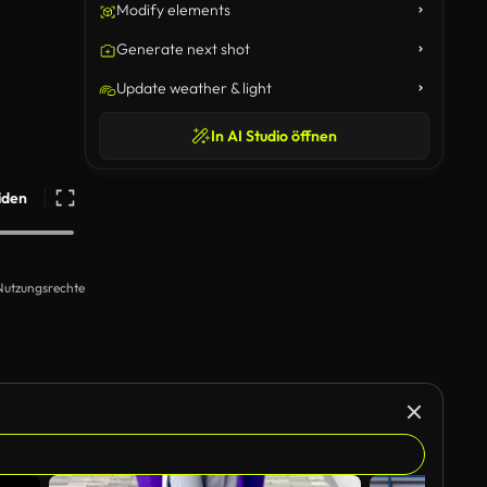
Modify elements
Generate next shot
Update weather & light
In AI Studio öffnen
iden
Nutzungsrechte