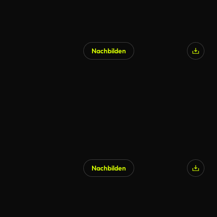
Nachbilden
Nachbilden
KI-generiert