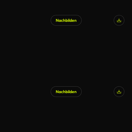
Nachbilden
KI-generiert
Nachbilden