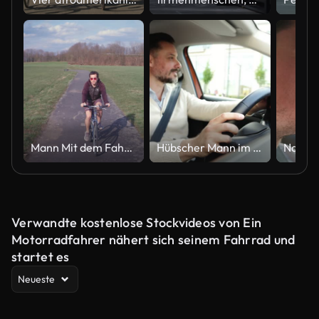
Mann Mit dem Fahrrad
Hübscher Mann im mittleren Erwachsenenalter, der ein Auto in der Stadt fährt
Verwandte kostenlose Stockvideos von Ein
Motorradfahrer nähert sich seinem Fahrrad und
startet es
Neueste