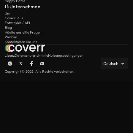
Happy Horse
Unternehmen
Um
Coverr Plus
Entwickler / API
Blog
Häufig gestellte Fragen
Werben
Kontaktieren Sie uns
Lizenz
Datenschutzrichtlinie
Nutzungsbedingungen
Deutsch
Copyright © 2026. Alle Rechte vorbehalten.