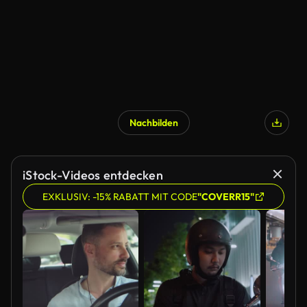
Nachbilden
iStock-Videos entdecken
EXKLUSIV: -15% RABATT MIT CODE
"COVERR15"