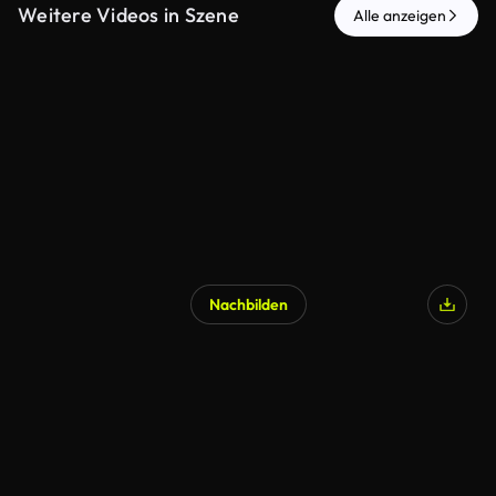
Weitere Videos in Szene
Alle anzeigen
Nachbilden