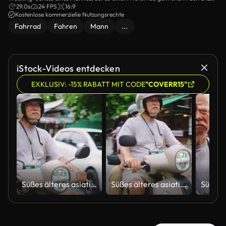
kommt, um es zu fahren.
29.0s
24 FPS
16:9
Kostenlose kommerzielle Nutzungsrechte
Fahrrad
Fahren
Mann
...
iStock-Videos entdecken
EXKLUSIV: -15% RABATT MIT CODE
"COVERR15"
Süßes älteres asiatisches Paar, das zusammen mit dem Roller auf einem lustigen Essensausflug unterwegs ist.
Süßes älteres asiatisches Paar, das zusammen mit dem Roller auf einem lustigen Essensausflug unterwegs ist.