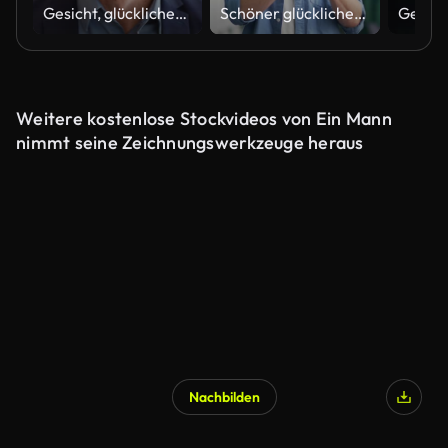
Gesicht, glücklicher Anwalt und Mann im Büro, Unternehmen und Arbeitsplatz. Porträt, Lächeln und professioneller Anwalt, Angestellter oder Arbeiter, Anwalt und Notar, Berater und Unternehmensberater in Australien
Schöner glücklicher bärtiger Geschäftsmann im lässigen Stehen in der Nähe eines modernen Geschäftsbüros
Weitere kostenlose Stockvideos von Ein Mann
nimmt seine Zeichnungswerkzeuge heraus
Nachbilden