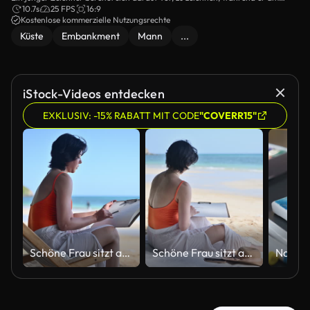
Meer sitzt.
10.7s
25 FPS
16:9
Kostenlose kommerzielle Nutzungsrechte
Küste
Embankment
Mann
...
iStock-Videos entdecken
EXKLUSIV: -15% RABATT MIT CODE
"COVERR15"
Schöne Frau sitzt am Strand, zeichnet und zeichnet im Skizzenbuch, genießt Strandurlaub, Entspannung, künstlerischen Ausdruck und Work-Life-Balance, Konzepte des Urlaubslebens.
Schöne Frau sitzt am Strand, zeichnet und zeichnet im Skizzenbuch, genießt Strandurlaub, Entspannung, künstlerischen Ausdruck und Work-Life-Balance, Konzepte des Urlaubslebens.