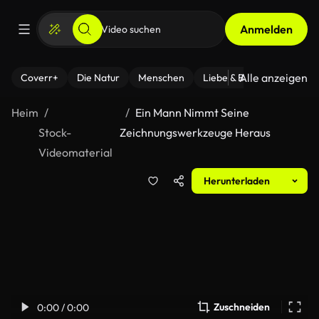
Anmelden
Alle anzeigen
Coverr+
Die Natur
Menschen
Liebe & Beziehungen
F
Heim
Ein Mann Nimmt Seine
Stock-
Zeichnungswerkzeuge Heraus
Videomaterial
Herunterladen
Zuschneiden
0:00 / 0:00