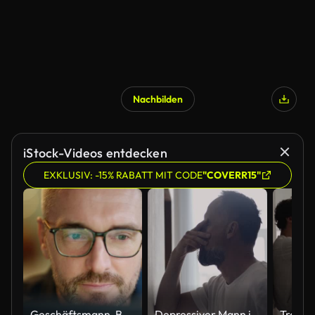
Nachbilden
iStock-Videos entdecken
EXKLUSIV: -15% RABATT MIT CODE
"COVERR15"
Geschäftsmann, Brille und Lesen am Computer in der Programmier-, Software- oder Informationstechnologielösung. Professionelle Programmierer oder Manager beginnen mit der Arbeit am Laptop, um IT-Probleme zu lösen oder Ergebnisse zu erzielen
Depressiver Mann in der Halle. Er rieb sich den Nasenrücken