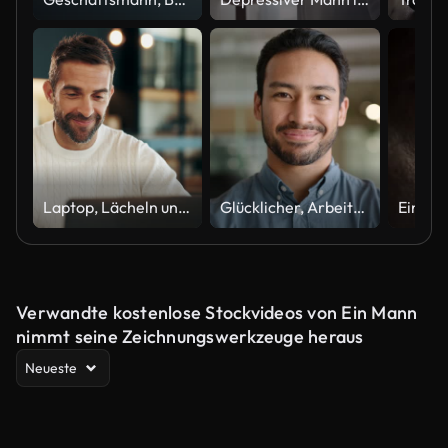
Laptop, Lächeln und Mann zu Hause für Remote-Arbeit, Werbung oder Planung von Werbeprojekten. Computer, E-Mail lesen oder Freiberufler online für Einblicke oder Affiliate-Marketing-Kampagnen auf der Social-Media-Plattform
Glücklicher, Arbeiter und Gesicht des asiatischen Geschäftsmannes im Büro mit Stolz, Selbstvertrauen und Ehrgeiz am Arbeitsplatz. Professionelles, Unternehmens- und Porträt einer Person mit Lächeln für Karriere, Arbeit und beruflichen Erfolg
Verwandte kostenlose Stockvideos von Ein Mann
nimmt seine Zeichnungswerkzeuge heraus
Neueste