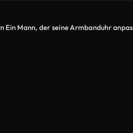
on Ein Mann, der seine Armbanduhr anpas