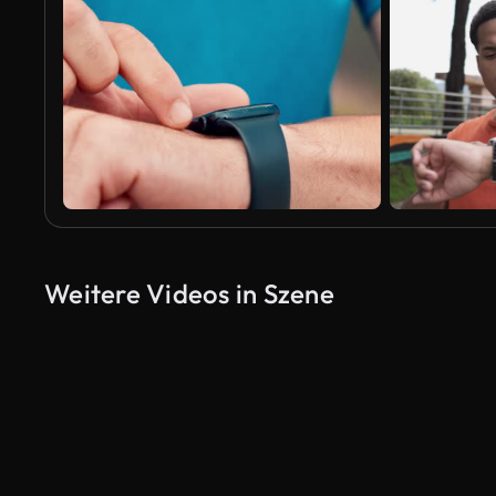
Weitere Videos in Szene