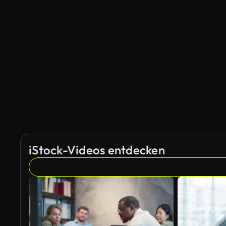
iStock-Videos entdecken