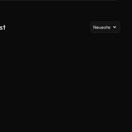
Al
st
Neueste