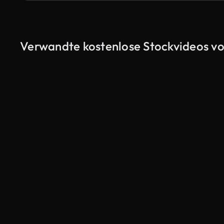
Verwandte kostenlose Stockvideos v