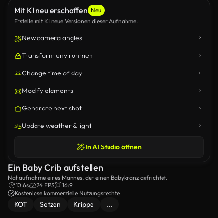
Mit KI neu erschaffen
Neu
Erstelle mit KI neue Versionen dieser Aufnahme.
New camera angles
Transform environment
Change time of day
Modify elements
Generate next shot
Update weather & light
In AI Studio öffnen
Ein Baby Crib aufstellen
Nahaufnahme eines Mannes, der einen Babykranz aufrichtet.
10.6s
24 FPS
16:9
Kostenlose kommerzielle Nutzungsrechte
KOT
Setzen
Krippe
...