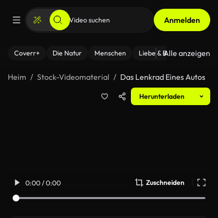
Anmelden
Alle anzeigen
Coverr+
Die Natur
Menschen
Liebe & Beziehungen
F
Heim
Stock-Videomaterial
Das Lenkrad Eines Autos
Herunterladen
Zuschneiden
0:00 / 0:00