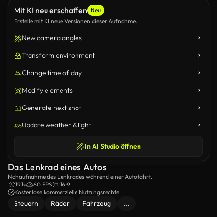
Mit KI neu erschaffen
Neu
Erstelle mit KI neue Versionen dieser Aufnahme.
New camera angles
Transform environment
Change time of day
Modify elements
Generate next shot
Update weather & light
In AI Studio öffnen
Das Lenkrad eines Autos
Nahaufnahme des Lenkrades während einer Autofahrt.
19.1s
60 FPS
16:9
Kostenlose kommerzielle Nutzungsrechte
Steuern
Räder
Fahrzeug
...