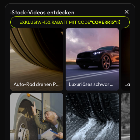
iStock-Videos entdecken
EXKLUSIV: -15% RABATT MIT CODE
"COVERR15"
Auto-Rad drehen POV Close Up. Land road
Luxuriöses schwarzes Auto auf der Autobahn. Sehr schnelles Fahren.