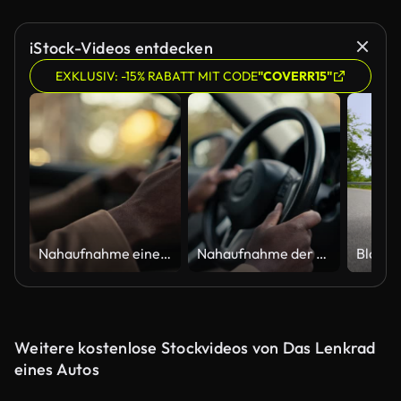
iStock-Videos entdecken
EXKLUSIV: -15% RABATT MIT CODE
"COVERR15"
Nahaufnahme eines Mannes Geschäftsmann mit schwarzer Hautfarbe in einer braunen Jacke, der mit seinen beiden Händen das Lenkrad eines modernen Autos hält, während er während einer Geschäftsreise in der Stadt in einem Auto in einem modernen Salon fäh
Nahaufnahme der Hände eines selbstbewussten männlichen Geschäftsmannes mit schwarzer Hautfarbe, die er während seiner Geschäftsreise in einem modernen Auto in der Stadt am Lenkrad hält
Weitere kostenlose Stockvideos von Das Lenkrad
eines Autos