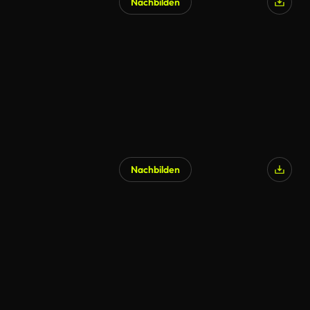
Nachbilden
KI-generiert
Nachbilden
KI-generiert