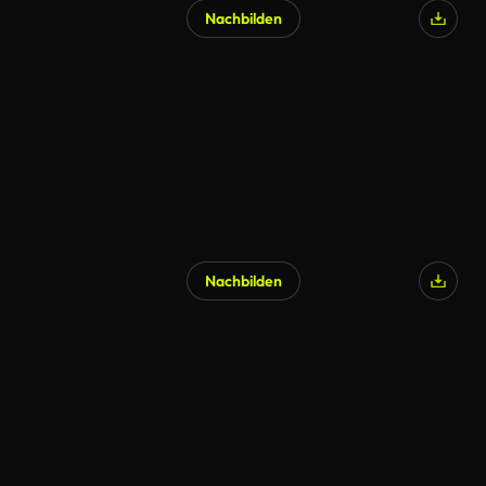
Nachbilden
Nachbilden