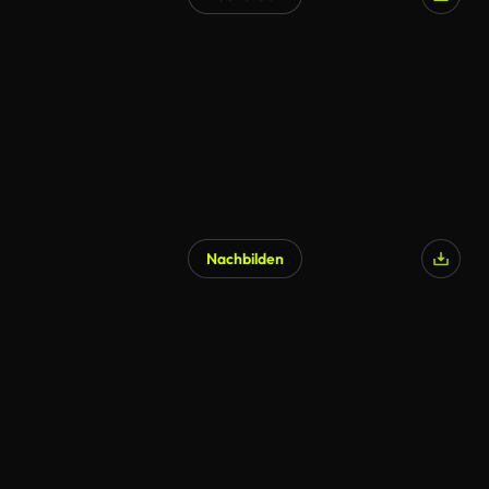
KI-generiert
Nachbilden
KI-generiert