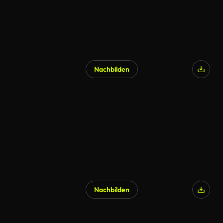
Nachbilden
Nachbilden