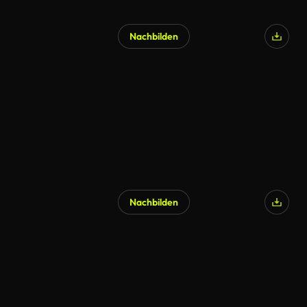
Nachbilden
Nachbilden