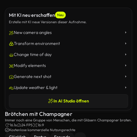
Mit KI neu erschaffen
Neu
Erstelle mit KI neue Versionen dieser Aufnahme.
New camera angles
Transform environment
Change time of day
Modify elements
Generate next shot
Update weather & light
In AI Studio öffnen
Brötchen mit Champagner
Immer noch eine Gruppe von Menschen, die mit Gläsern Champagner braten.
16.1s
24 FPS
16:9
Kostenlose kommerzielle Nutzungsrechte