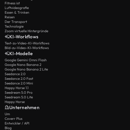
Fitness ist
Luftvideografie
Essen & Trinken
Reisen
Der Transport
Technologie
Zoom virtuelle Hintergründe
KI-Workflows
Text-zu-Video-KI-Workflows
Bild-zu-Video-KI-Workflows
KI-Modelle
Google Gemini Omni Flash
Google Nano Banana 2
Google Nano Banana 2 Lite
Seedance 2.0
Seedance 2.0 Fast
Seedance 2.0 Mini
Happy Horse 1.1
Seedream 5.0 Pro
Seedream 5.0 Lite
Happy Horse
Unternehmen
Um
Coverr Plus
Entwickler / API
Blog