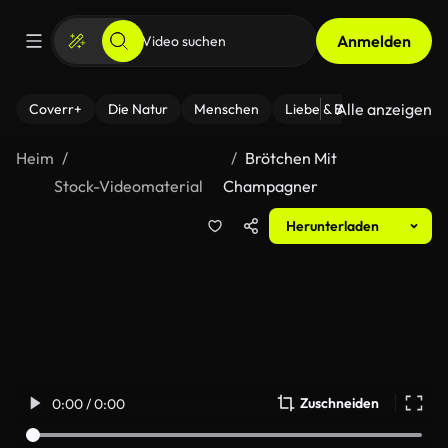
Anmelden
Alle anzeigen
Coverr+
Die Natur
Menschen
Liebe & Beziehungen
F
Heim
Brötchen Mit
Stock-Videomaterial
Champagner
Herunterladen
Zuschneiden
0:00 / 0:00