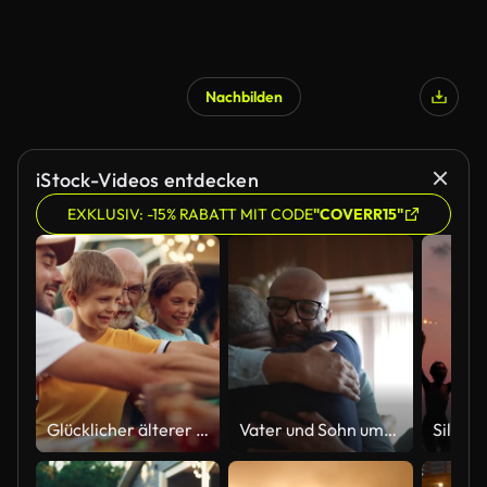
Nachbilden
iStock-Videos entdecken
EXKLUSIV: -15% RABATT MIT CODE
"COVERR15"
Glücklicher älterer Großvater, der mit seinen Enkelkindern spricht und Spaß hat, sie bei einem Abendessen im Freien mit Essen und Getränken auf dem Schoß hält. Erwachsene auf einer Gartenparty zusammen mit Kindern.
Vater und Sohn umarmen sich zu Hause zu Weihnachten zu Hause