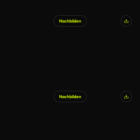
Nachbilden
KI-generiert
Nachbilden
KI-generiert