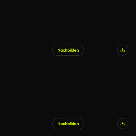
Nachbilden
KI-generiert
Nachbilden