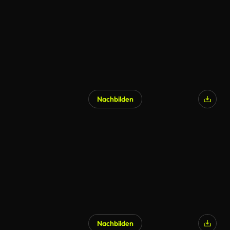
Nachbilden
KI-generiert
Nachbilden