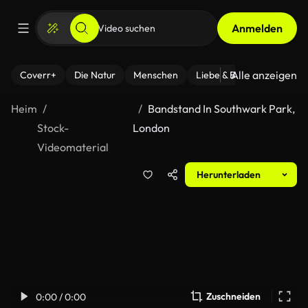
Anmelden
Alle anzeigen
Coverr+
Die Natur
Menschen
Liebe & Beziehungen
F
Heim
Bandstand In Southwark Park,
Stock-
London
Videomaterial
Herunterladen
Zuschneiden
0:00 / 0:00