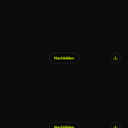
Nachbilden
KI-generiert
Nachbilden