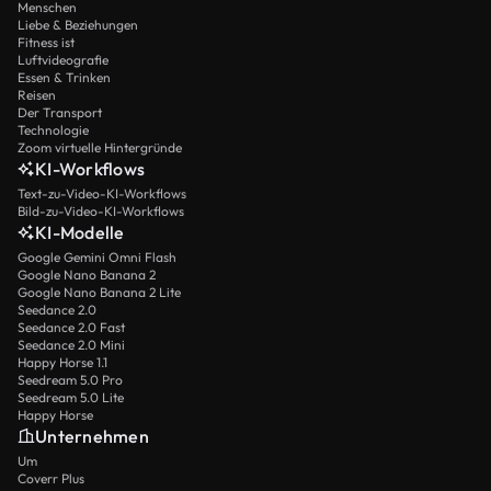
Menschen
Liebe & Beziehungen
Fitness ist
Luftvideografie
Essen & Trinken
Reisen
Der Transport
Technologie
Zoom virtuelle Hintergründe
KI-Workflows
Text-zu-Video-KI-Workflows
Bild-zu-Video-KI-Workflows
KI-Modelle
Google Gemini Omni Flash
Google Nano Banana 2
Google Nano Banana 2 Lite
Seedance 2.0
Seedance 2.0 Fast
Seedance 2.0 Mini
Happy Horse 1.1
Seedream 5.0 Pro
Seedream 5.0 Lite
Happy Horse
Unternehmen
Um
Coverr Plus