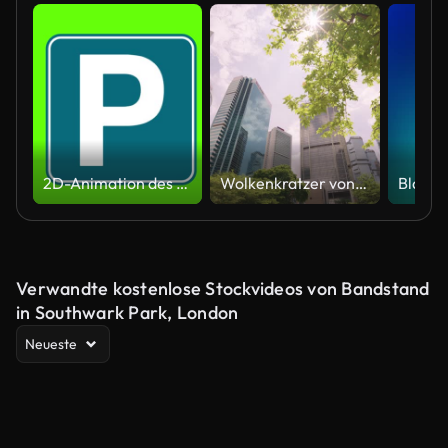
2D-Animation des Parkschildes auf einem Greenscreen
Wolkenkratzer von Firmengebäuden mit Bäumen.
Verwandte kostenlose Stockvideos von Bandstand
in Southwark Park, London
Neueste