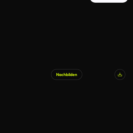
Nachbilden