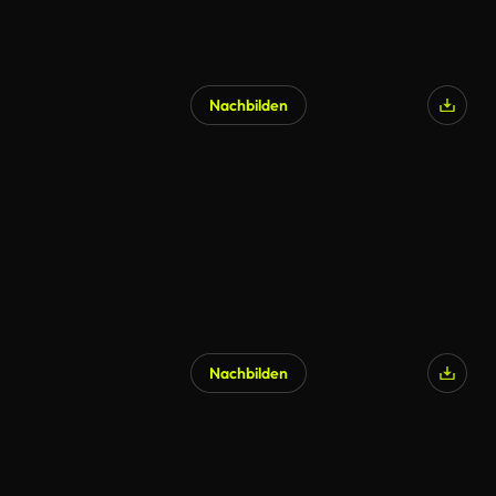
Nachbilden
Nachbilden
KI-generiert