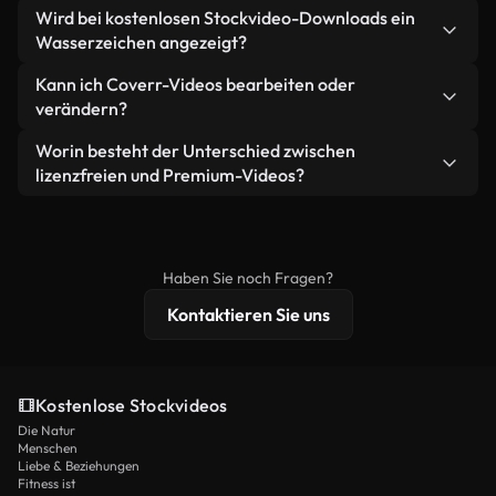
Sie, das unseren Lizenzbestimmungen entspricht.
Ja. Sämtliches Stockmaterial von Coverr darf in
Wird bei kostenlosen Stockvideo-Downloads ein
verwendet werden – wir freuen uns aber immer
monetarisierten YouTube-Videos, Social-Media-
Wasserzeichen angezeigt?
darüber.
Werbeaktionen und Kundenanzeigen verwendet
Nein. Keines unserer kostenlosen Videos – egal ob
Kann ich Coverr-Videos bearbeiten oder
werden – solange Sie das Material selbst nicht als
echt oder KI-generiert – enthält Wasserzeichen.
verändern?
eigenständiges Produkt weiterverkaufen oder
Sie erhalten sauberes, sofort einsatzbereites
weiterverbreiten.
Ja. Sie dürfen unsere Videos gerne kürzen,
Worin besteht der Unterschied zwischen
Videomaterial.
bearbeiten oder neu zusammenstellen. Achten Sie
lizenzfreien und Premium-Videos?
nur darauf, dass das Endprodukt unserer Lizenz
Lizenzfreie Videos beinhalten kommerzielle
entspricht und nicht als ungeschnittenes
Nutzungsrechte, während Premium-Inhalte
Stockmaterial weiterverbreitet wird.
exklusives Filmmaterial, 4K-Auflösung und
Haben Sie noch Fragen?
erweiterten Lizenzschutz bieten.
Kontaktieren Sie uns
Kostenlose Stockvideos
Die Natur
Menschen
Liebe & Beziehungen
Fitness ist