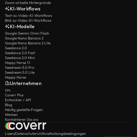
Zoom virtuelle Hintergründe
KI-Workflows
Text-zu-Video-KI-Workflows
Bild-zu-Video-KI-Workflows
KI-Modelle
Google Gemini Omni Flash
Google Nano Banana 2
Google Nano Banana 2 Lite
Seedance 2.0
Seedance 2.0 Fast
Seedance 2.0 Mini
Happy Horse 1.1
Seedream 5.0 Pro
Seedream 5.0 Lite
Happy Horse
Unternehmen
Um
Coverr Plus
Entwickler / API
Blog
Häufig gestellte Fragen
Werben
Kontaktieren Sie uns
Lizenz
Datenschutzrichtlinie
Nutzungsbedingungen