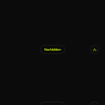
Nachbilden