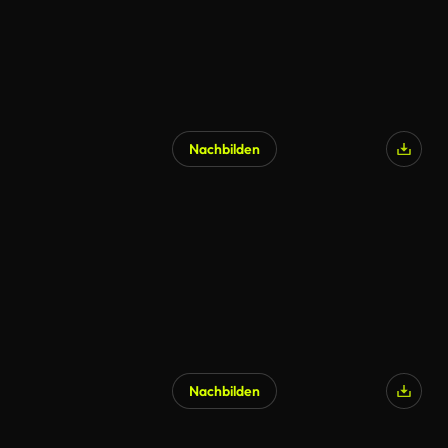
Nachbilden
Nachbilden