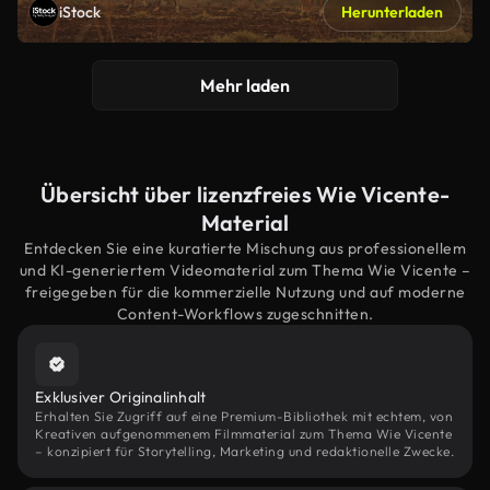
iStock
Herunterladen
Mehr laden
Übersicht über lizenzfreies Wie Vicente-
Material
Entdecken Sie eine kuratierte Mischung aus professionellem
und KI-generiertem Videomaterial zum Thema Wie Vicente –
freigegeben für die kommerzielle Nutzung und auf moderne
Content-Workflows zugeschnitten.
Exklusiver Originalinhalt
Erhalten Sie Zugriff auf eine Premium-Bibliothek mit echtem, von
Kreativen aufgenommenem Filmmaterial zum Thema Wie Vicente
– konzipiert für Storytelling, Marketing und redaktionelle Zwecke.