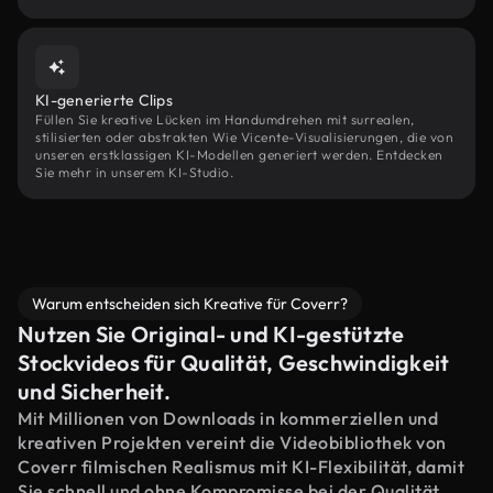
KI-generierte Clips
Füllen Sie kreative Lücken im Handumdrehen mit surrealen,
stilisierten oder abstrakten Wie Vicente-Visualisierungen, die von
unseren erstklassigen KI-Modellen generiert werden. Entdecken
Sie mehr in unserem KI-Studio.
Warum entscheiden sich Kreative für Coverr?
Nutzen Sie Original- und KI-gestützte
Stockvideos für Qualität, Geschwindigkeit
und Sicherheit.
Mit Millionen von Downloads in kommerziellen und
kreativen Projekten vereint die Videobibliothek von
Coverr filmischen Realismus mit KI-Flexibilität, damit
Sie schnell und ohne Kompromisse bei der Qualität