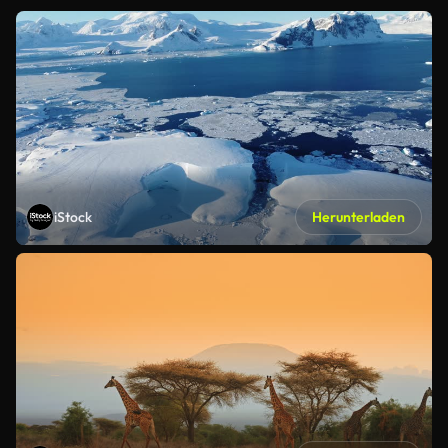
iStock
Herunterladen