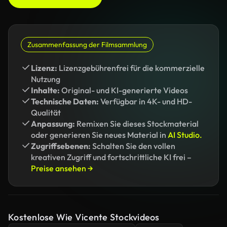
Zusammenfassung der Filmsammlung
Lizenz:
Lizenzgebührenfrei für die kommerzielle
Nutzung
Inhalte:
Original- und KI-generierte Videos
Technische Daten:
Verfügbar in 4K- und HD-
Qualität
Anpassung:
Remixen Sie dieses Stockmaterial
oder generieren Sie neues Material in
AI Studio.
Zugriffsebenen:
Schalten Sie den vollen
kreativen Zugriff und fortschrittliche KI frei –
Preise ansehen →
Kostenlose Wie Vicente Stockvideos