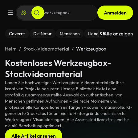
Anmelden
Alle anzeigen
Coverr+
Die Natur
Menschen
Liebe & Beziehungen
F
Heim
Stock-Videomaterial
Werkzeugbox
Kostenloses Werkzeugbox-
Stockvideomaterial
Laden Sie hochwertiges Werkzeugbox-Videomaterial für Ihre
kreativen Projekte herunter. Unsere Bibliothek bietet eine
sorgfältig zusammengestellte Auswahl an authentischen, von
Menschen gefilmten Aufnahmen – die reale Momente und
professionelle Kompositionen einfangen – sowie fantasievolle, KI-
generierte Stockclips für animierte Hintergründe und stilisierte
Werkzeugbox-Visualisierungen. Alle Assets sind lizenzfrei und für
die 4K-Bearbeitung optimiert.
Alle Artikel ansehen