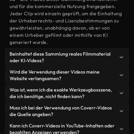
und für die kommerzielle Nutzung freigegeben.
Jeder Clip wird einzeln geprüft, um die Einhaltung
der Urheberrechts- und Lizenzbestimmungen zu
gewährleisten, unabhängig davon, ob er von
einem Urheber gefilmt oder mithilfe von KI
generiert wurde.
Beinhaltet diese Sammlung reales Filmmaterial
oder KI-Videos?
Beides. Es handelt sich um eine Hybridbibliothek
Wird die Verwendung dieser Videos meine
aus realen, von Menschen aufgenommenen
Website verlangsamen?
Filmaufnahmen zum Thema Werkzeugbox und KI-
Nicht, wenn Sie unsere optimierten Versionen
Was ist, wenn ich die exakte Werkzeugboxszene,
generierten Videos. Jedes Video ist eindeutig
wählen. Wir bieten schlanke, webfähige Formate,
die ich benötige, nicht finden kann?
beschriftet, sodass Sie immer wissen, was Sie
die für die Hintergrundverarbeitung entwickelt
verwenden.
Mit Coverr AI Studio erstellen Sie im
Muss ich bei der Verwendung von Coverr-Videos
wurden – so bleibt die Qualität hoch, während
Handumdrehen ein solches Video. Beschreiben Sie
die Quelle angeben?
gleichzeitig die Ladezeiten minimiert und
einfach die Szene – zum Beispiel "Werkzeugbox
Kennzahlen wie LCP verbessert werden.
Eine Namensnennung ist nicht erforderlich. Alle
Kann ich Coverr-Videos in YouTube-Inhalten oder
bei Sonnenuntergang" – und das Studio generiert
Videos in unserer Stockbibliothek sind lizenzfrei
bezahlten Anzeigen verwenden?