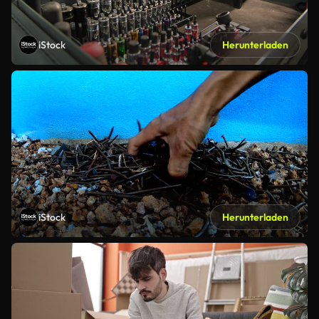
iStock
Herunterladen
iStock
Herunterladen