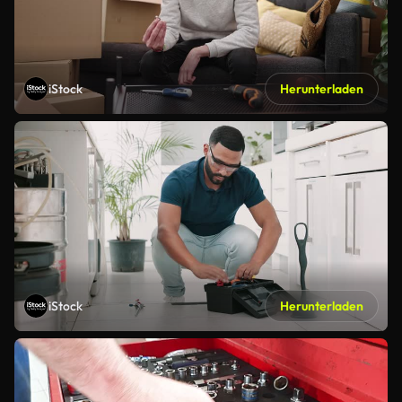
iStock
Herunterladen
iStock
Herunterladen