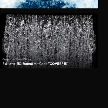
Gesponsert von iStock
Exklusiv: -15% Rabatt mit Code
"COVERR15"