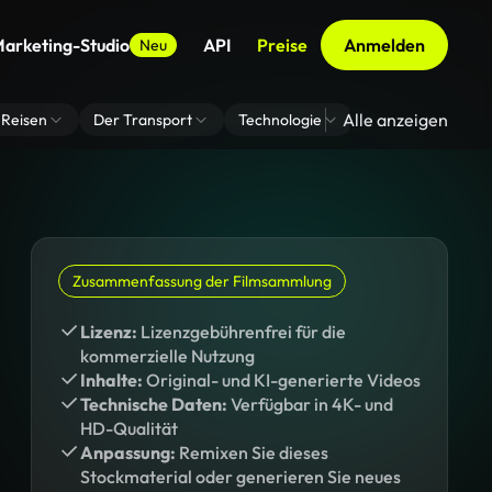
arketing-Studio
API
Preise
Anmelden
Neu
Alle anzeigen
Reisen
Der Transport
Technologie
Zoom Virtuelle H
Zusammenfassung der Filmsammlung
Lizenz:
Lizenzgebührenfrei für die
kommerzielle Nutzung
Inhalte:
Original- und KI-generierte Videos
Technische Daten:
Verfügbar in 4K- und
HD-Qualität
Anpassung:
Remixen Sie dieses
Stockmaterial oder generieren Sie neues