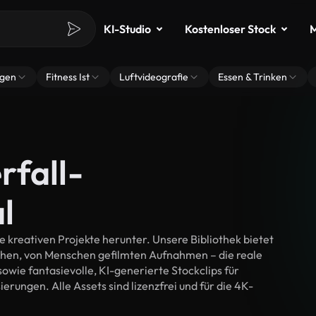
KI-Studio
Kostenloser Stock
M
ngen
Fitness Ist
Luftvideografie
Essen & Trinken
rfall-
l
 kreativen Projekte herunter. Unsere Bibliothek bietet
chen, von Menschen gefilmten Aufnahmen – die reale
wie fantasievolle, KI-generierte Stockclips für
erungen. Alle Assets sind lizenzfrei und für die 4K-