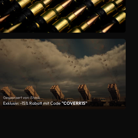
Gesponsert von iStock
Exklusiv: -15% Rabatt mit Code
"COVERR15"