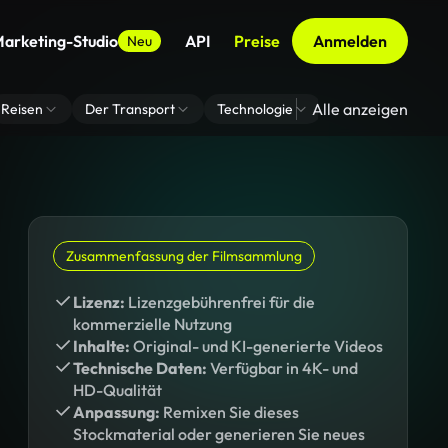
arketing-Studio
API
Preise
Anmelden
Neu
Alle anzeigen
Reisen
Der Transport
Technologie
Zoom Virtuelle H
Zusammenfassung der Filmsammlung
Lizenz:
Lizenzgebührenfrei für die
kommerzielle Nutzung
Inhalte:
Original- und KI-generierte Videos
Technische Daten:
Verfügbar in 4K- und
HD-Qualität
Anpassung:
Remixen Sie dieses
Stockmaterial oder generieren Sie neues