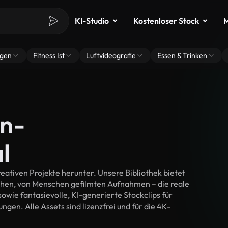
KI-Studio
Kostenloser Stock
M
ngen
Fitness Ist
Luftvideografie
Essen & Trinken
en-
l
ativen Projekte herunter. Unsere Bibliothek bietet
chen, von Menschen gefilmten Aufnahmen – die reale
wie fantasievolle, KI-generierte Stockclips für
ngen. Alle Assets sind lizenzfrei und für die 4K-