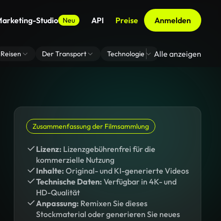
arketing-Studio
API
Preise
Anmelden
Neu
Alle anzeigen
Reisen
Der Transport
Technologie
Zoom Virtuelle H
Zusammenfassung der Filmsammlung
Lizenz:
Lizenzgebührenfrei für die
kommerzielle Nutzung
Inhalte:
Original- und KI-generierte Videos
Technische Daten:
Verfügbar in 4K- und
HD-Qualität
Anpassung:
Remixen Sie dieses
Stockmaterial oder generieren Sie neues