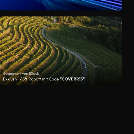
Gesponsert von iStock
Exklusiv: -15% Rabatt mit Code
"COVERR15"