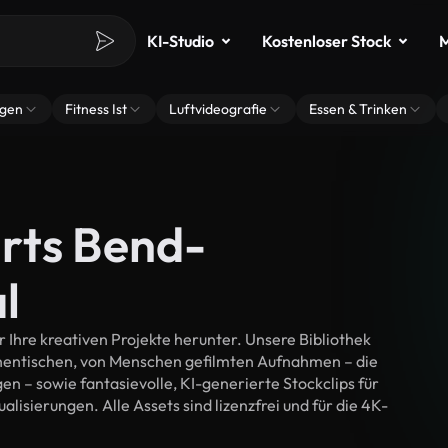
KI-Studio
Kostenloser Stock
M
ngen
Fitness Ist
Luftvideografie
Essen & Trinken
rts Bend-
l
Ihre kreativen Projekte herunter. Unsere Bibliothek
thentischen, von Menschen gefilmten Aufnahmen – die
n – sowie fantasievolle, KI-generierte Stockclips für
lisierungen. Alle Assets sind lizenzfrei und für die 4K-