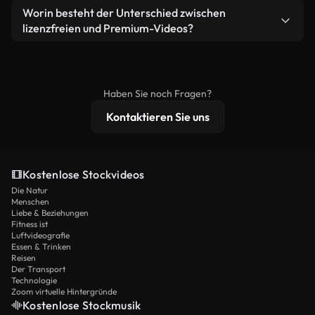
weiterverbreiten.
Ja. Sie dürfen unsere Videos gerne kürzen,
Worin besteht der Unterschied zwischen
Videomaterial.
bearbeiten oder neu zusammenstellen. Achten Sie
lizenzfreien und Premium-Videos?
nur darauf, dass das Endprodukt unserer Lizenz
Lizenzfreie Videos beinhalten kommerzielle
entspricht und nicht als ungeschnittenes
Nutzungsrechte, während Premium-Inhalte
Stockmaterial weiterverbreitet wird.
exklusives Filmmaterial, 4K-Auflösung und
Haben Sie noch Fragen?
erweiterten Lizenzschutz bieten.
Kontaktieren Sie uns
Kostenlose Stockvideos
Die Natur
Menschen
Liebe & Beziehungen
Fitness ist
Luftvideografie
Essen & Trinken
Reisen
Der Transport
Technologie
Zoom virtuelle Hintergründe
Kostenlose Stockmusik