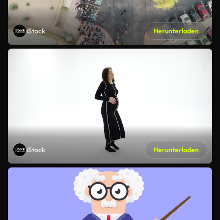
iStock
Herunterladen
iStock
Herunterladen