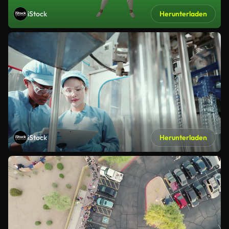
iStock
Herunterladen
iStock
Herunterladen