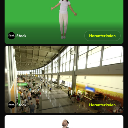
iStock
Herunterladen
iStock
Herunterladen