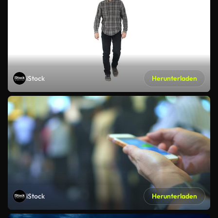
iStock
Herunterladen
iStock
Herunterladen