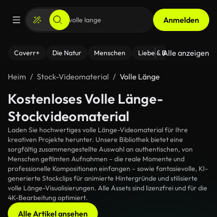
Anmelden
Alle anzeigen
Coverr+
Die Natur
Menschen
Liebe & Beziehungen
F
Heim
Stock-Videomaterial
Volle Länge
Kostenloses Volle Länge-
Stockvideomaterial
Laden Sie hochwertiges volle Länge-Videomaterial für Ihre
kreativen Projekte herunter. Unsere Bibliothek bietet eine
sorgfältig zusammengestellte Auswahl an authentischen, von
Menschen gefilmten Aufnahmen – die reale Momente und
professionelle Kompositionen einfangen – sowie fantasievolle, KI-
generierte Stockclips für animierte Hintergründe und stilisierte
volle Länge-Visualisierungen. Alle Assets sind lizenzfrei und für die
4K-Bearbeitung optimiert.
Alle Artikel ansehen