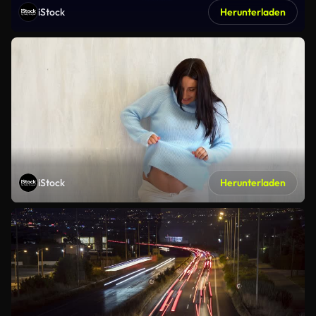
iStock
Herunterladen
iStock
Herunterladen