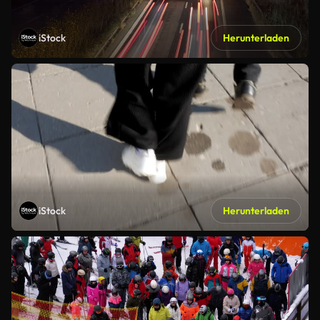
iStock
Herunterladen
iStock
Herunterladen