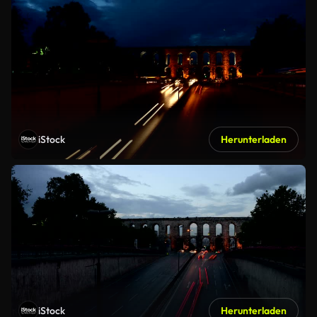
iStock
Herunterladen
iStock
Herunterladen