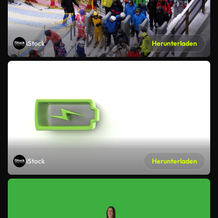
iStock
Herunterladen
iStock
Herunterladen