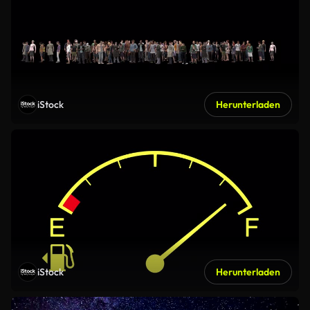
iStock
Herunterladen
iStock
Herunterladen