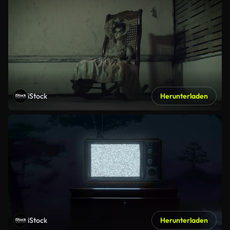
iStock
Herunterladen
iStock
Herunterladen