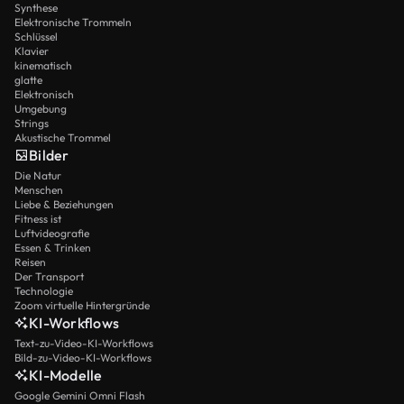
Synthese
Elektronische Trommeln
Schlüssel
Klavier
kinematisch
glatte
Elektronisch
Umgebung
Strings
Akustische Trommel
Bilder
Die Natur
Menschen
Liebe & Beziehungen
Fitness ist
Luftvideografie
Essen & Trinken
Reisen
Der Transport
Technologie
Zoom virtuelle Hintergründe
KI-Workflows
Text-zu-Video-KI-Workflows
Bild-zu-Video-KI-Workflows
KI-Modelle
Google Gemini Omni Flash