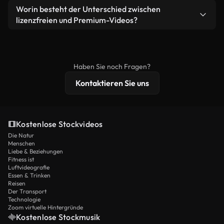
weiterverbreiten.
Ja. Sie dürfen unsere Videos gerne kürzen,
Worin besteht der Unterschied zwischen
Videomaterial.
bearbeiten oder neu zusammenstellen. Achten Sie
lizenzfreien und Premium-Videos?
nur darauf, dass das Endprodukt unserer Lizenz
Lizenzfreie Videos beinhalten kommerzielle
entspricht und nicht als ungeschnittenes
Nutzungsrechte, während Premium-Inhalte
Stockmaterial weiterverbreitet wird.
exklusives Filmmaterial, 4K-Auflösung und
Haben Sie noch Fragen?
erweiterten Lizenzschutz bieten.
Kontaktieren Sie uns
Kostenlose Stockvideos
Die Natur
Menschen
Liebe & Beziehungen
Fitness ist
Luftvideografie
Essen & Trinken
Reisen
Der Transport
Technologie
Zoom virtuelle Hintergründe
Kostenlose Stockmusik