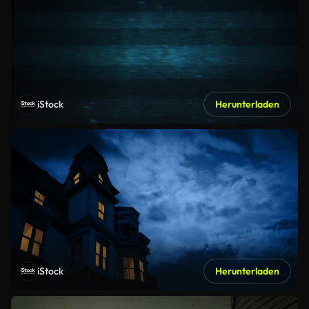
iStock
Herunterladen
iStock
Herunterladen