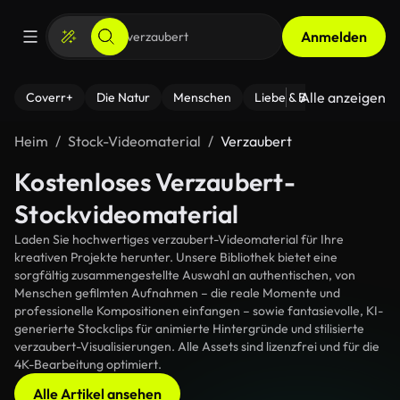
Anmelden
Alle anzeigen
Coverr+
Die Natur
Menschen
Liebe & Beziehungen
F
Heim
Stock-Videomaterial
Verzaubert
Kostenloses Verzaubert-
Stockvideomaterial
Laden Sie hochwertiges verzaubert-Videomaterial für Ihre
kreativen Projekte herunter. Unsere Bibliothek bietet eine
sorgfältig zusammengestellte Auswahl an authentischen, von
Menschen gefilmten Aufnahmen – die reale Momente und
professionelle Kompositionen einfangen – sowie fantasievolle, KI-
generierte Stockclips für animierte Hintergründe und stilisierte
verzaubert-Visualisierungen. Alle Assets sind lizenzfrei und für die
4K-Bearbeitung optimiert.
Alle Artikel ansehen