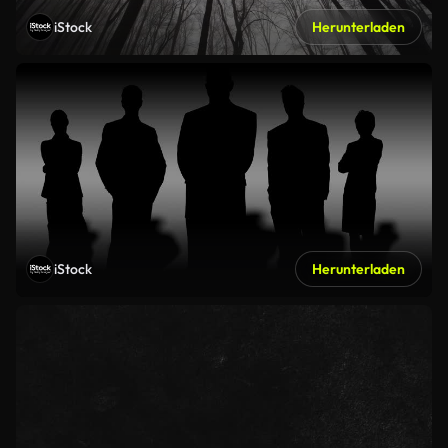
iStock
Herunterladen
iStock
Herunterladen