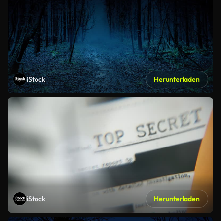
iStock
Herunterladen
iStock
Herunterladen