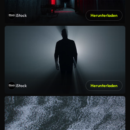
iStock
Herunterladen
iStock
Herunterladen